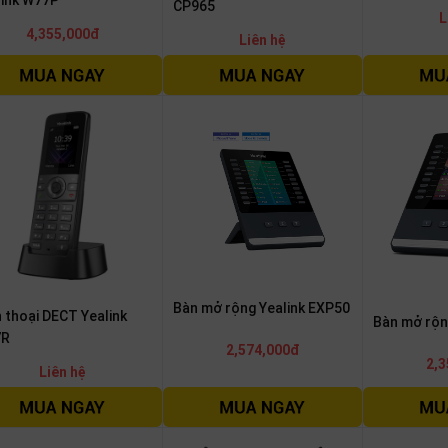
CP965
L
4,355,000đ
Liên hệ
Bàn mở rộng Yealink EXP50
 thoại DECT Yealink
Bàn mở rộn
7R
2,574,000đ
2,3
Liên hệ