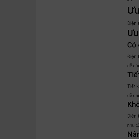
Ưu
Điện 
Ưu
Có 
Điện 
dễ dù
Tiế
Tiết 
dễ dà
Khô
Điện t
nhu c
Nân