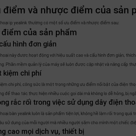
 điểm và nhược điểm của sản
thoại ip yealink thường có một số ưu điểm và nhược điểm sau:
 điểm của sản phẩm
cấu hình đơn giản
thoại này được hoạt động với hiệu suất cao và cấu hình đơn giản, thích 
ng. Phần mềm quản lý của máy sẽ luôn được cập nhật và nâng cấp th
t kiệm chi phí
kiệm chi phí, công sức là một trong những ưu điểm nổi bật của điện thoạ
ng để thao tác thực hiện nhiều cuộc gọi dài mà không lo dễ hỏng, bị ng
ng rắc rối trong việc sử dụng dây điện tho
hoại bàn yealink luôn là sản phẩm tiện lợi, không hề làm rối trong quá 
ầu sử dụng của mỗi người mà nhiều người sắm cho mình một chiếc điệ
g cao mọi dịch vụ, thiết bị