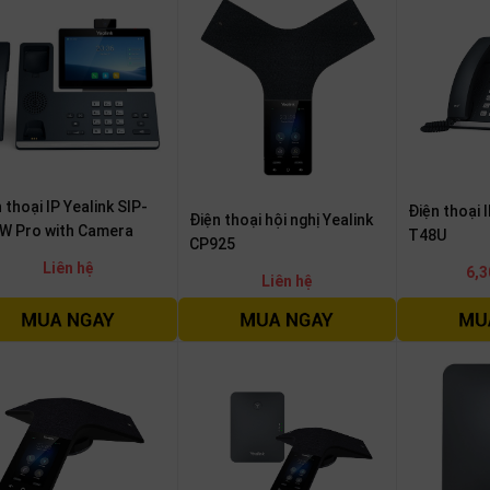
 thoại IP Yealink SIP-
Điện thoại I
Điện thoại hội nghị Yealink
W Pro with Camera
T48U
CP925
Liên hệ
6,3
Liên hệ