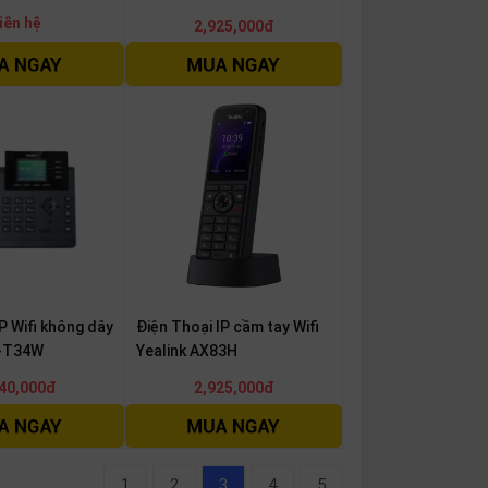
iên hệ
2,925,000đ
IP Wifi không dây
Điện Thoại IP cầm tay Wifi
P-T34W
Yealink AX83H
40,000đ
2,925,000đ
1
2
3
4
5