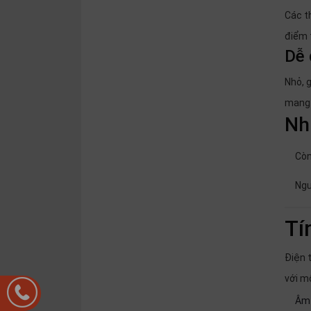
Các t
điểm 
Dễ 
Nhỏ, 
mang 
Nh
Còn
Ngu
Tí
Điện 
với m
Âm 