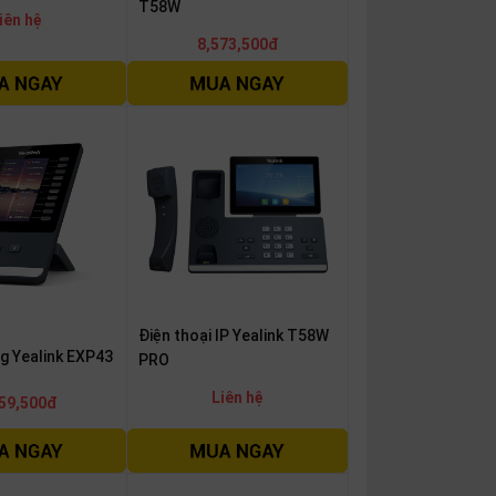
T58W
iên hệ
8,573,500đ
Điện thoại IP Yealink T58W
g Yealink EXP43
PRO
Liên hệ
59,500đ