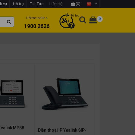
h vụ
Hỗ trợ
Tin Tức
Liên Hệ
(0)
Hỗ trợ
Hỗ trợ online
0
1900 2626
Yealink MP58
Điện thoại IP Yealink SIP-