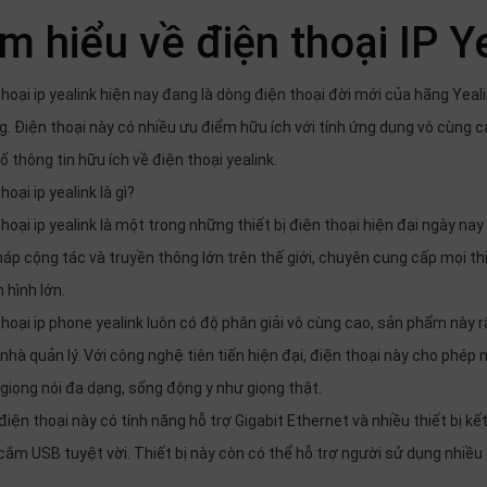
m hiểu về điện thoại IP Y
thoại ip yealink hiện nay đang là dòng điện thoại đời mới của hãng Yeal
g. Điện thoại này có nhiều ưu điểm hữu ích với tính ứng dụng vô cùng 
 thông tin hữu ích về điện thoại yealink.
hoại ip yealink là gì?
hoại ip yealink là một trong những thiết bị điện thoại hiện đại ngày na
pháp cộng tác và truyền thông lớn trên thế giới, chuyên cung cấp mọi th
 hình lớn.
thoại ip phone yealink luôn có độ phân giải vô cùng cao, sản phẩm này 
nhà quản lý. Với công nghệ tiên tiến hiện đại, điện thoại này cho phép 
 giọng nói đa dạng, sống động y như giọng thật.
iện thoại này có tính năng hỗ trợ Gigabit Ethernet và nhiều thiết bị k
cắm USB tuyệt vời. Thiết bị này còn có thể hỗ trợ người sử dụng nhiều 