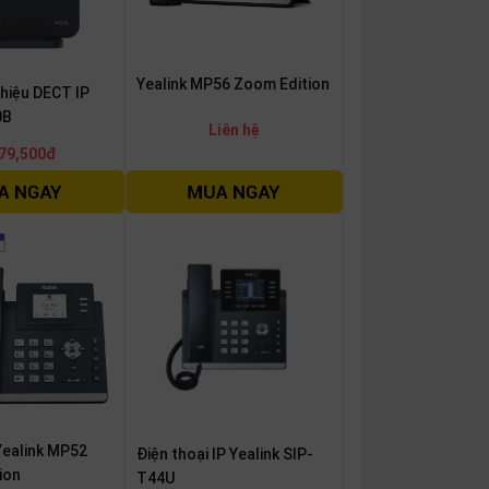
Yealink MP56 Zoom Edition
 hiệu DECT IP
0B
Liên hệ
79,500đ
Yealink MP52
Điện thoại IP Yealink SIP-
ion
T44U