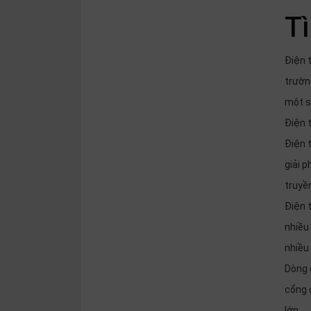
Tì
Điện 
trườn
một số
Điện t
Điện t
giải 
truyền
Điện 
nhiều 
nhiều
Dòng đ
cổng 
lớn.