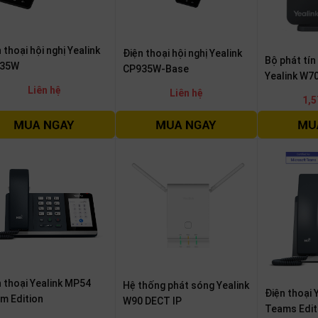
 thoại hội nghị Yealink
Điện thoại hội nghị Yealink
Bộ phát tín
35W
CP935W-Base
Yealink W7
Liên hệ
Liên hệ
1,5
 thoại Yealink MP54
Hệ thống phát sóng Yealink
Điện thoại 
m Edition
W90 DECT IP
Teams Edit