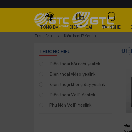
DANH
TỔNG ĐÀI
ĐIỆN THOẠI
TAI NGHE
MỤC
Trang Chủ
Điện thoại IP Yealink
SẢN
ĐIỆ
PHẨM
THƯƠNG HIỆU
Tổng
Điện thoại hội nghị yealink
đài
Điện thoại video yealink
Điện
thoại
Điện thoại không dây yealink
Tai
Điện thoại VoIP Yealink
nghe
Phụ kiện VoIP Yealink
Gateway
Hội
nghị
Điệ
Yea