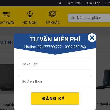
Giới Thiệu
Giải Pháp
Dịc
GATEWAY
HỘI NGHỊ
SP KHÁC
TƯ VẤN MIỄN PHÍ
N THOẠI IP YEALINK
Hotline: 024.777.99.777 - 0902.253.263
Điện thoại 
n thoại không dây
Điện thoại hội nghị Yealink
link W77P