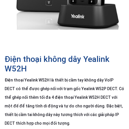
SP
khác
DANH
MỤC
KHÁC
Giải
pháp
Điện thoại không dây Yealink
Dịch
W52H
vụ
Điện thoại Yealink W52H là thiết bị cầm tay không dây VoIP
Hỗ
trợ
DECT có thể được ghép nối với trạm gốc Yealink W52P DECT. Có
Tin
thể ghép nối thêm tối đa 4 điện thoại Yealink W52H DECT với
tức
một đế để tăng tính di động và tự do cho người dùng. Đặc biệt,
Liên
thiết bị cầm tai không dây này tương thích với các giải pháp IP
hệ
DECT thích hợp cho mọi đối tượng.
Giới