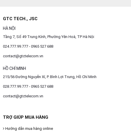
GTC TECH., JSC
HÀ NỘI
Tầng 7, Số 49 Trung Kính, Phường Yên Hoà, TP Hà Nội
024.777.99.777 - 0965 527 688
contact@gtctelecom.vn
HỒ CHÍ MINH
215/56 Đường Nguyễn Xí, P. Bình Lợi Trung, Hồ Chí Minh
028.777.99.777 - 0965 527 688
contact@gtctelecom.vn
TRỢ GIÚP MUA HÀNG
Hướng dẫn mua hàng online