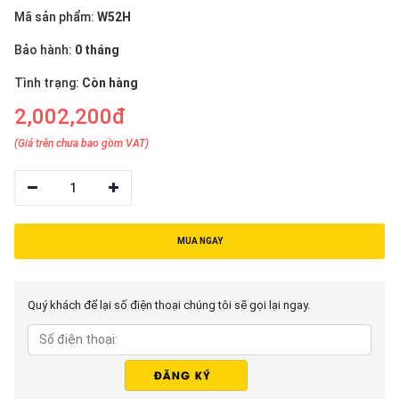
thiệu
Mã sản phẩm:
W52H
NGÔN
Bảo hành:
0 tháng
NGỮ
Tình trạng:
Còn hàng
2,002,200đ
Tiếng
việt
(Giá trên chưa bao gồm VAT)
English
1
MUA NGAY
Quý khách để lại số điện thoại chúng tôi sẽ gọi lại ngay.