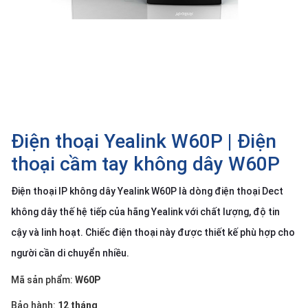
SP
khác
DANH
MỤC
KHÁC
Giải
pháp
Điện thoại Yealink W60P | Điện
Dịch
thoại cầm tay không dây W60P
vụ
Điện thoại IP không dây Yealink W60P là dòng điện thoại Dect
Hỗ
trợ
không dây thế hệ tiếp của hãng Yealink với chất lượng, độ tin
Tin
cậy và linh hoạt. Chiếc điện thoại này được thiết kế phù hợp cho
tức
người cần di chuyển nhiều.
Liên
hệ
Mã sản phẩm:
W60P
Giới
Bảo hành:
12 tháng