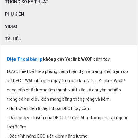
THÔNG SỐ KỸ THUẬT
PHỤ KIỆN
VIDEO
TÀI LIỆU
Điện Thoại bàn ip
không dây
Yealink W60P
cầm tay:
Được thiết kế theo phong cách hiện đại và trang nhã, trạm cơ
sở DECT W60 nhỏ gọn ngay trên bàn làm việc. Yealink W60P
cung cấp chất lượng âm thanh xuất sắc và chuyên nghiệp
trong cả hai điều kiện mạng băng thông rộng và kém.
- Hô trợ lên đến 8 điện thoại DECT tay cầm
- Dải sóng vô tuyến của DECT lên đến 50m trong nhà và ngoài
trời 300m
- Các tính năng ECO tiết kiệm năng lượng