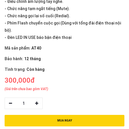
- Điều chỉnh âm lượng tay nghe.
thiệu
- Chức năng tạm ngắt tiếng (Mute).
NGÔN
- Chức năng gọi lại số cuối (Redial).
- Phím Flash chuyển cuộc gọi (Dùng với tổng đài điện thoại nội
NGỮ
bộ).
Tiếng
- Đèn LED IN USE báo bận điện thoại
việt
Mã sản phẩm:
AT40
English
Bảo hành:
12 tháng
Tình trạng:
Còn hàng
300,000đ
(Giá trên chưa bao gồm VAT)
1
MUA NGAY