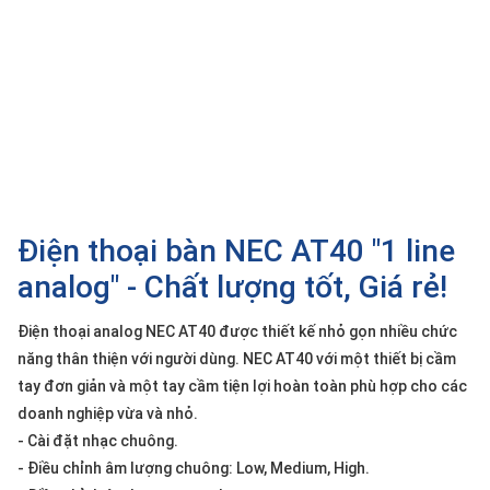
SP
khác
DANH
MỤC
KHÁC
Giải
pháp
Điện thoại bàn NEC AT40 "1 line
Dịch
vụ
analog" - Chất lượng tốt, Giá rẻ!
Hỗ
trợ
Điện thoại analog NEC AT40 được thiết kế nhỏ gọn nhiều chức
năng thân thiện với người dùng. NEC AT40 với một thiết bị cầm
Tin
tức
tay đơn giản và một tay cầm tiện lợi hoàn toàn phù hợp cho các
doanh nghiệp vừa và nhỏ.
Liên
hệ
- Cài đặt nhạc chuông.
- Điều chỉnh âm lượng chuông: Low, Medium, High.
Giới