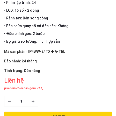
thiệu
• Phím lập trình: 24
• LCD: 16 số x 2 dòng
NGÔN
• Rảnh tay: Bán song công
NGỮ
• Bàn phím quay số có đèn nền: Không
Tiếng
• Điều chỉnh góc: 2 bước
việt
• Bộ giá treo tường: Tích hợp sẵn
English
Mã sản phẩm:
IP4WW-24TXH-A-TEL
Bảo hành:
24 tháng
Tình trạng:
Còn hàng
Liên hệ
(Giá trên chưa bao gồm VAT)
1