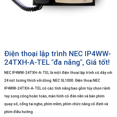
SP
khác
DANH
MỤC
KHÁC
Giải
pháp
Điện thoại lập trình NEC IP4WW-
Dịch
24TXH-A-TEL "đa năng", Giá tốt!
vụ
NEC IP4WW-24TXH-A-TEL là một điện thoại lập trình có dây với
Hỗ
trợ
24 nút tương thích với dòng NEC SL1000. Điện thoại NEC
Tin
IP4WW-24TXH-A-TEL có các tính năng bao gồm tùy chọn rảnh
tức
tay song công hoàn toàn, màn hình có đèn nền và bàn phím
Liên
quay số, cổng tai nghe, phím mềm, phím chức năng cố định và
hệ
phím điều hướng
Giới