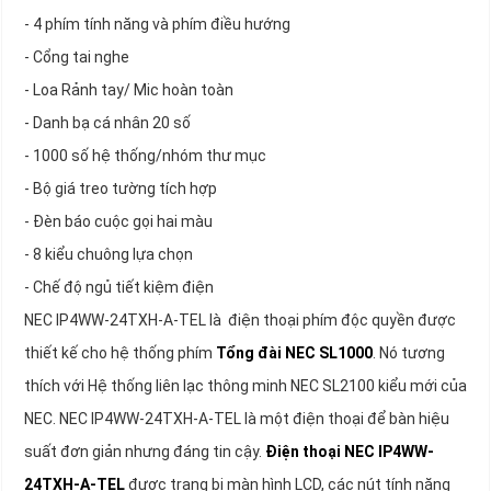
- 4 phím tính năng và phím điều hướng
- Cổng tai nghe
- Loa Rảnh tay/ Mic hoàn toàn
- Danh bạ cá nhân 20 số
- 1000 số hệ thống/nhóm thư mục
- Bộ giá treo tường tích hợp
- Đèn báo cuộc gọi hai màu
- 8 kiểu chuông lựa chọn
- Chế độ ngủ tiết kiệm điện
NEC IP4WW-24TXH-A-TEL là điện thoại phím độc quyền được
thiết kế cho hệ thống phím
Tổng đài NEC SL1000
. Nó tương
thích với Hệ thống liên lạc thông minh NEC SL2100 kiểu mới của
NEC. NEC IP4WW-24TXH-A-TEL là một điện thoại để bàn hiệu
suất đơn giản nhưng đáng tin cậy.
Điện thoại NEC IP4WW-
24TXH-A-TEL
được trang bị màn hình LCD, các nút tính năng