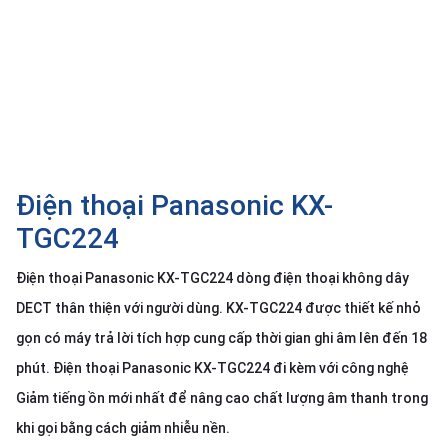
SP
khác
DANH
MỤC
KHÁC
Giải
pháp
Điện thoại Panasonic KX-
Dịch
TGC224
vụ
Điện thoại Panasonic KX-TGC224 dòng điện thoại không dây
Hỗ
trợ
DECT thân thiện với người dùng. KX-TGC224 được thiết kế nhỏ
Tin
gọn có máy trả lời tích hợp cung cấp thời gian ghi âm lên đến 18
tức
phút. Điện thoại Panasonic KX-TGC224 đi kèm với công nghệ
Liên
Giảm tiếng ồn mới nhất để nâng cao chất lượng âm thanh trong
hệ
khi gọi bằng cách giảm nhiễu nền.
Giới