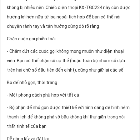
không bị nhiễu nền. Chiếc điện thoại KX-TGC224 này còn được
hưởng lợi hơn nữa từ loa ngoài tích hợp để bạn có thể nói
chuyện rảnh tay và tận hưởng cùng độ rõ ràng
Chặn cuộc gọi phiền toái
- Chấm dứt các cuộc gọi không mong muốn như điện thoại
viên. Bạn có thể chặn số cụ thể (hoặc toàn bộ nhóm số dựa
trên hai chữ số đầu tiên đến eihht), cũng như giữ lại các số
Bộ đế nhỏ gọn, thời trang
- Một phong cách phù hợp với tất cả
- Bộ phận đế nhỏ gọn được thiết kế với hình dáng đế hình nêm
thanh lịch để không phá vỡ bầu không khí thư giãn trong nội
thất tinh tế của bạn
Dễ dàng lấy và đặt lại