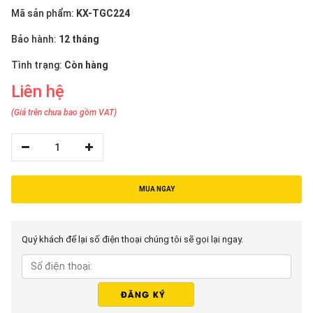
thiệu
Mã sản phẩm:
KX-TGC224
NGÔN
Bảo hành:
12 tháng
NGỮ
Tình trạng:
Còn hàng
Liên hệ
Tiếng
việt
(Giá trên chưa bao gồm VAT)
English
1
MUA NGAY
Quý khách để lại số điện thoại chúng tôi sẽ gọi lại ngay.