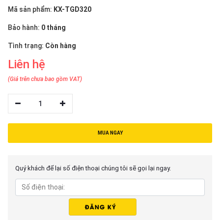
thiệu
Mã sản phẩm:
KX-TGD320
NGÔN
Bảo hành:
0 tháng
NGỮ
Tình trạng:
Còn hàng
Liên hệ
Tiếng
việt
(Giá trên chưa bao gồm VAT)
English
1
MUA NGAY
Quý khách để lại số điện thoại chúng tôi sẽ gọi lại ngay.