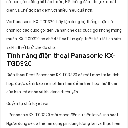
nó, bao gồm đồng hồ báo trước, Hệ thống đàm thoại khi mất
điện và Chế độ ban đêm với nhiều hiệu quả hơn.
Với Panasonic KX-TGD320, hãy tận dụng hệ thống chặn có
chọn lọc các cuộc gọi đến và hạn chế các cuộc gọi không mong
muốn. KX-TGD320 có chế độ Eco Plus giúp triệt tiêu tất cả bức
xạ khi thiết bị ở chế độ chờ.
Tính năng điện thoại Panasonic KX-
TGD320
Điện thoại Dect Panasonic KX-TGD320 có một máy trả lời tích
hợp, được cảnh báo về một tin nhắn để lại trên hộp thư thoại
của bạn, cả ở nhà và khi đang di chuyển.
Quyền tự chủ tuyệt vời
- Panasonic KX-TGD320 mới mang đến sự tiện lợi và linh hoạt.
Người dùng sẽ có thể tận dụng pin dung lượng lớn và thực hiện