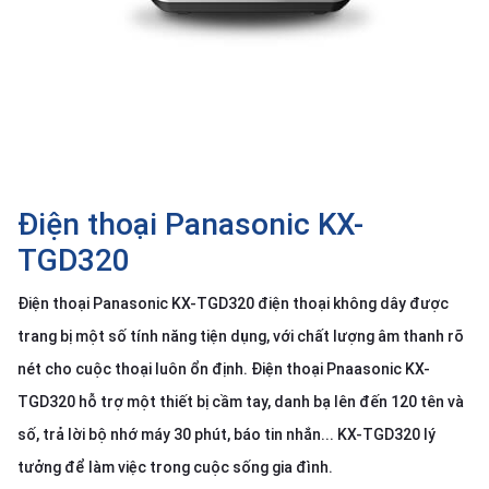
SP
khác
DANH
MỤC
KHÁC
Giải
pháp
Điện thoại Panasonic KX-
Dịch
TGD320
vụ
Điện thoại Panasonic KX-TGD320 điện thoại không dây được
Hỗ
trợ
trang bị một số tính năng tiện dụng, với chất lượng âm thanh rõ
Tin
nét cho cuộc thoại luôn ổn định. Điện thoại Pnaasonic KX-
tức
TGD320 hỗ trợ một thiết bị cầm tay, danh bạ lên đến 120 tên và
Liên
số, trả lời bộ nhớ máy 30 phút, báo tin nhắn... KX-TGD320 lý
hệ
tưởng để làm việc trong cuộc sống gia đình.
Giới