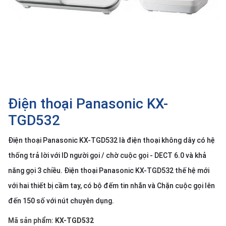
SP
khác
DANH
MỤC
KHÁC
Giải
pháp
Điện thoại Panasonic KX-
Dịch
TGD532
vụ
Điện thoại Panasonic KX-TGD532 là điện thoại không dây có hệ
Hỗ
trợ
thống trả lời với ID người gọi / chờ cuộc gọi - DECT 6.0 và khả
Tin
năng gọi 3 chiều. Điện thoại Panasonic KX-TGD532 thế hệ mới
tức
với hai thiết bị cầm tay, có bộ đếm tin nhắn và Chặn cuộc gọi lên
Liên
đến 150 số với nút chuyên dụng.
hệ
Mã sản phẩm:
KX-TGD532
Giới