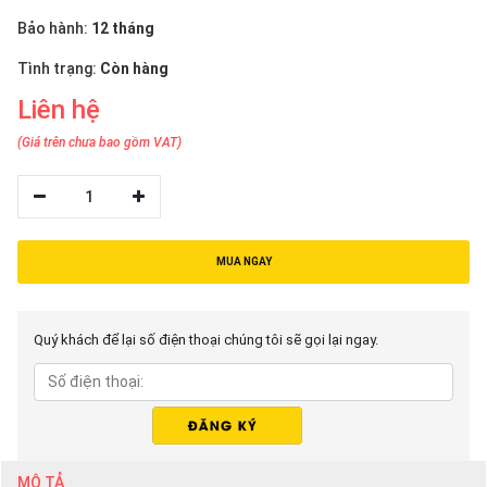
thiệu
Bảo hành:
12 tháng
NGÔN
Tình trạng:
Còn hàng
NGỮ
Liên hệ
Tiếng
(Giá trên chưa bao gồm VAT)
việt
English
1
MUA NGAY
Quý khách để lại số điện thoại chúng tôi sẽ gọi lại ngay.
MÔ TẢ