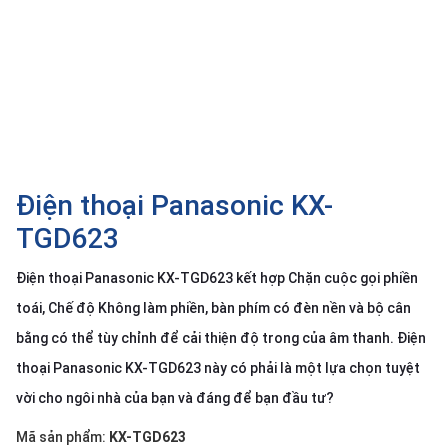
SP
khác
DANH
MỤC
KHÁC
Giải
pháp
Điện thoại Panasonic KX-
Dịch
TGD623
vụ
Điện thoại Panasonic KX-TGD623 kết hợp Chặn cuộc gọi phiền
Hỗ
trợ
toái, Chế độ Không làm phiền, bàn phím có đèn nền và bộ cân
Tin
bằng có thể tùy chỉnh để cải thiện độ trong của âm thanh. Điện
tức
thoại Panasonic KX-TGD623 này có phải là một lựa chọn tuyệt
Liên
vời cho ngôi nhà của bạn và đáng để bạn đầu tư?
hệ
Mã sản phẩm:
KX-TGD623
Giới