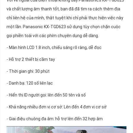
Với vẻ ngoài của điện thoại không dây Panasonics KX-TGD623
và chất lượng âm thanh tốt, bạn đã đã tìm ra cách thêm địa
chỉ liên hệ của mình, thật tuyệt khi chỉ phải thực hiện việc này
một lần. Panasonic KX-TGD623 sử dụng tùy chọn chặn cuộc
gọi phiền toái với các phím chuyên dụng dễ dàng.
- Màn hình LCD 1.8 inch, chiếu sáng rõ ràng, dễ đọc
- Hỗ trợ 2 thiết bị cầm tay
- Thời gian ghi: 30 phút
- Danh bạ: 120 số liên lạc
- Hiển thị ID người gọi: lên đến 50 tên và số
- Khả năng nhiều đơn vị cơ sở: Lên đến 4 đơn vị cơ sở
- Giai điệu chuông đa âm: hỗ trợ lên đến 32 hợp âm