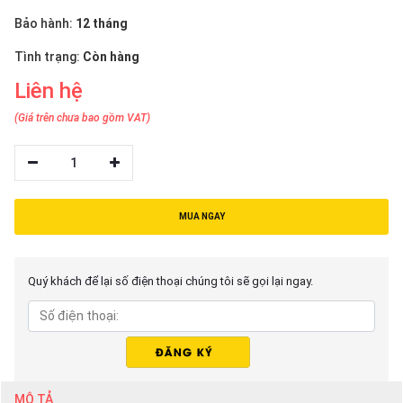
thiệu
Bảo hành:
12 tháng
NGÔN
Tình trạng:
Còn hàng
NGỮ
Liên hệ
Tiếng
(Giá trên chưa bao gồm VAT)
việt
English
1
MUA NGAY
Quý khách để lại số điện thoại chúng tôi sẽ gọi lại ngay.
MÔ TẢ