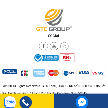
SOCIAL
©2020 All Rights Reserverd. GTC Tech., JSC. GPKD số 0106895512 do Sở
Kế Hoạch và Đầu Tư Thành Phố Hà Nội Cấp ngày 08/07/2015