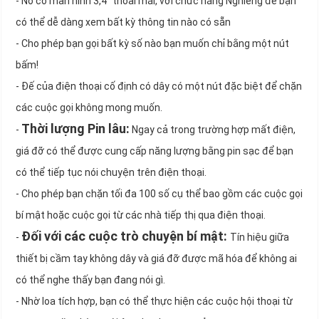
- Nó có màn hình 3,4 "thoải mái, với chức năng Nghiêng để bạn
có thể dễ dàng xem bất kỳ thông tin nào có sẵn
- Cho phép bạn gọi bất kỳ số nào bạn muốn chỉ bằng một nút
bấm!
- Đế của điện thoại cố định có dây có một nút đặc biệt để chặn
các cuộc gọi không mong muốn.
Thời lượng Pin lâu:
-
Ngay cả trong trường hợp mất điện,
giá đỡ có thể được cung cấp năng lượng bằng pin sạc để bạn
có thể tiếp tục nói chuyện trên điện thoại.
- Cho phép bạn chặn tối đa 100 số cụ thể bao gồm các cuộc gọi
bí mật hoặc cuộc gọi từ các nhà tiếp thị qua điện thoại.
Đối với các cuộc trò chuyện bí mật:
-
Tín hiệu giữa
thiết bị cầm tay không dây và giá đỡ được mã hóa để không ai
có thể nghe thấy bạn đang nói gì.
- Nhờ loa tích hợp, bạn có thể thực hiện các cuộc hội thoại từ