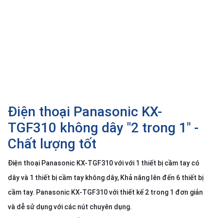
SP
khác
DANH
MỤC
KHÁC
Giải
pháp
Điện thoại Panasonic KX-
Dịch
vụ
TGF310 không dây "2 trong 1" -
Hỗ
Chất lượng tốt
trợ
Tin
Điện thoại Panasonic KX-TGF310 với với 1 thiết bị cầm tay có
tức
dây và 1 thiết bị cầm tay không dây, Khả năng lên đến 6 thiết bị
Liên
cầm tay. Panasonic KX-TGF310 với thiết kế 2 trong 1 đơn giản
hệ
và dễ sử dụng với các nút chuyên dụng.
Giới