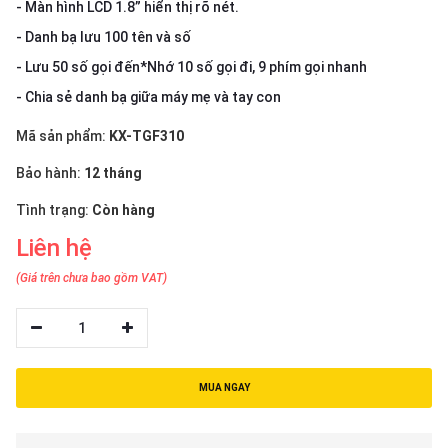
thiệu
- Màn hình LCD 1.8” hiển thị rõ nét.
- Danh bạ lưu 100 tên và số
NGÔN
- Lưu 50 số gọi đến*Nhớ 10 số gọi đi, 9 phím gọi nhanh
NGỮ
- Chia sẻ danh bạ giữa máy mẹ và tay con
Tiếng
Mã sản phẩm:
KX-TGF310
việt
Bảo hành:
12 tháng
English
Tình trạng:
Còn hàng
Liên hệ
(Giá trên chưa bao gồm VAT)
1
MUA NGAY