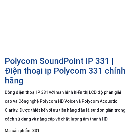
SP
khác
DANH
MỤC
KHÁC
Giải
pháp
Polycom SoundPoint IP 331 |
Dịch
Điện thoại ip Polycom 331 chính
vụ
hãng
Hỗ
trợ
Dòng điện thoại IP 331 với màn hình hiển thị LCD độ phân giải
Tin
cao và Công nghệ Polycom HD Voice và Polycom Acoustic
tức
Clarity. Được thiết kế với ưu tiên hàng đầu là sự đơn giản trong
Liên
cách sử dụng và nâng cấp về chất lượng âm thanh HD
hệ
Giới
Mã sản phẩm:
331