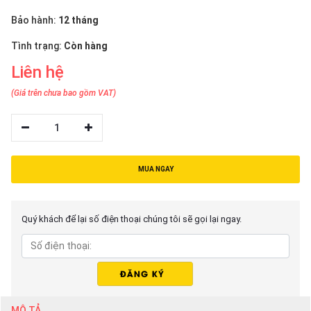
thiệu
Bảo hành:
12 tháng
NGÔN
Tình trạng:
Còn hàng
NGỮ
Liên hệ
Tiếng
(Giá trên chưa bao gồm VAT)
việt
English
1
MUA NGAY
Quý khách để lại số điện thoại chúng tôi sẽ gọi lại ngay.
MÔ TẢ