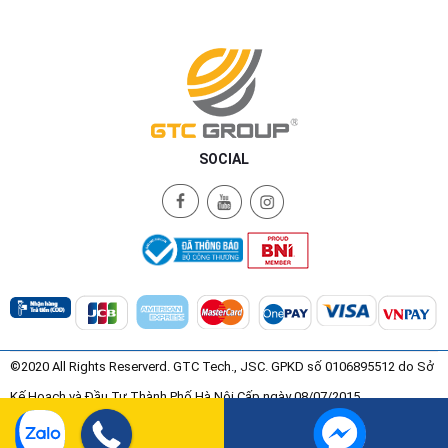
SOCIAL
©2020 All Rights Reserverd. GTC Tech., JSC. GPKD số 0106895512 do Sở
Kế Hoạch và Đầu Tư Thành Phố Hà Nội Cấp ngày 08/07/2015