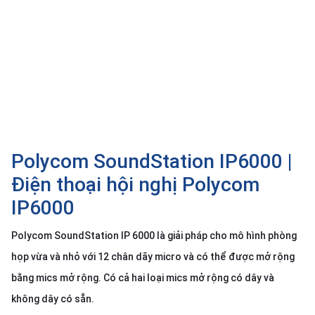
SP
khác
DANH
MỤC
KHÁC
Giải
pháp
Polycom SoundStation IP6000 |
Dịch
vụ
Điện thoại hội nghị Polycom
Hỗ
IP6000
trợ
Tin
Polycom SoundStation IP 6000 là giải pháp cho mô hình phòng
tức
họp vừa và nhỏ với 12 chân dãy micro và có thể được mở rộng
Liên
bằng mics mở rộng. Có cả hai loại mics mở rộng có dây và
hệ
không dây có sẵn.
Giới