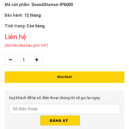
thiệu
Mã sản phẩm:
SoundStation-IP6000
Bảo hành:
12 tháng
NGÔN
NGỮ
Tình trạng:
Còn hàng
Liên hệ
Tiếng
việt
(Giá trên chưa bao gồm VAT)
English
1
MUA NGAY
Quý khách để lại số điện thoại chúng tôi sẽ gọi lại ngay.