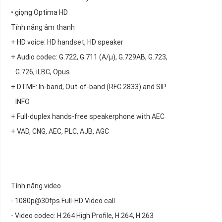
• giọng Optima HD
Tính năng âm thanh
+ HD voice: HD handset, HD speaker
+ Audio codec: G.722, G.711 (A/μ), G.729AB, G.723,
G.726, iLBC, Opus
+ DTMF: In-band, Out-of-band (RFC 2833) and SIP
INFO
+ Full-duplex hands-free speakerphone with AEC
+ VAD, CNG, AEC, PLC, AJB, AGC
Tính năng video
- 1080p@30fps Full-HD Video call
- Video codec: H.264 High Profile, H.264, H.263