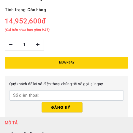
thiệu
Tình trạng:
Còn hàng
NGÔN
14,952,600đ
NGỮ
(Giá trên chưa bao gồm VAT)
Tiếng
việt
1
English
MUA NGAY
Quý khách để lại số điện thoại chúng tôi sẽ gọi lại ngay.
MÔ TẢ