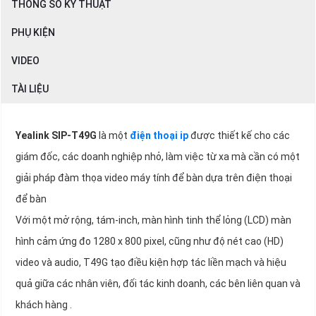
THÔNG SỐ KỸ THUẬT
PHỤ KIỆN
VIDEO
TÀI LIỆU
Yealink SIP-T49G
là một
điện thoại ip
được thiết kế cho các
giám đốc, các doanh nghiệp nhỏ, làm việc từ xa mà cần có một
giải pháp đàm thọa video máy tính để bàn dựa trên điện thoại
để bàn
Với một mở rộng, tám-inch, màn hình tinh thể lỏng (LCD) màn
hình cảm ứng đo 1280 x 800 pixel, cũng như độ nét cao (HD)
video và audio, T49G tạo điều kiện hợp tác liền mạch và hiệu
quả giữa các nhân viên, đối tác kinh doanh, các bên liên quan và
khách hàng .