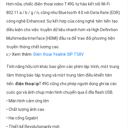
Hơn nữa, chiếc điện thoại video T49G tự hào kết nối Wi-Fi
802.11 a / b / g / n, cũng như Bluetooth 4.0 với Data Rate (EDR)
công nghệ Enhanced. Sự kết hợp của công nghệ tiên tiến tạo
điều kiện cho việc truyền dữ liệu nhanh hơn và High Definition
Multimedia Interface (HDMI) đầu ra để trao đổi phương tiện
truyền thông chất lượng cao.
👉 Xem thêm:
Điện thoại Yealink SIP T58V
Tính năng hữu ích khác bao gồm các phím lập trình, một trung
tâm thông báo tập trung và một trung tâm điều khiển tiên
tiến.
điện thoại ip
T49G cũng cho phép người dùng ghi lại các
cuộc gọi và ảnh chụp màn hình chuyển qua ổ đĩa flash USB.
• Màn hình cảm ứng lớn
• Chất lượng ảnh cao
• Hai cổng Gigabit
• Thiết kế Revolutionarily mới