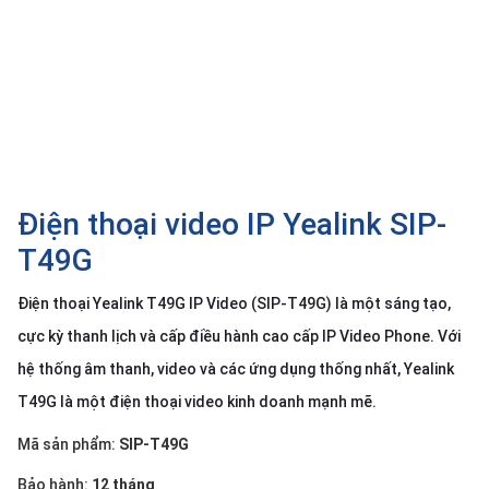
SP
khác
DANH
MỤC
KHÁC
Giải
pháp
Điện thoại video IP Yealink SIP-
Dịch
T49G
vụ
Điện thoại Yealink T49G IP Video (SIP-T49G) là một sáng tạo,
Hỗ
trợ
cực kỳ thanh lịch và cấp điều hành cao cấp IP Video Phone. Với
Tin
hệ thống âm thanh, video và các ứng dụng thống nhất, Yealink
tức
T49G là một điện thoại video kinh doanh mạnh mẽ.
Liên
hệ
Mã sản phẩm:
SIP-T49G
Giới
Bảo hành:
12 tháng