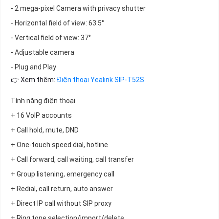
- 2 mega-pixel Camera with privacy shutter
- Horizontal field of view: 63.5°
- Vertical field of view: 37°
- Adjustable camera
- Plug and Play
👉 Xem thêm:
Điện thoại Yealink SIP-T52S
Tính năng điện thoại
+ 16 VoIP accounts
+ Call hold, mute, DND
+ One-touch speed dial, hotline
+ Call forward, call waiting, call transfer
+ Group listening, emergency call
+ Redial, call return, auto answer
+ Direct IP call without SIP proxy
+ Ring tone selection/import/delete