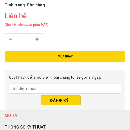
thiệu
Tình trạng:
Còn hàng
Liên hệ
NGÔN
NGỮ
(Giá trên chưa bao gồm VAT)
Tiếng
1
việt
English
MUA NGAY
Quý khách để lại số điện thoại chúng tôi sẽ gọi lại ngay.
MÔ TẢ
THÔNG SỐ KỸ THUẬT