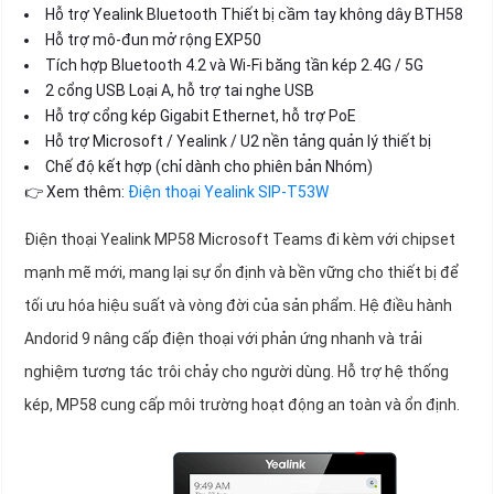
Hỗ trợ Yealink Bluetooth Thiết bị cầm tay không dây BTH58
Hỗ trợ mô-đun mở rộng EXP50
Tích hợp Bluetooth 4.2 và Wi-Fi băng tần kép 2.4G / 5G
2 cổng USB Loại A, hỗ trợ tai nghe USB
Hỗ trợ cổng kép Gigabit Ethernet, hỗ trợ PoE
Hỗ trợ Microsoft / Yealink / U2 nền tảng quản lý thiết bị
Chế độ kết hợp (chỉ dành cho phiên bản Nhóm)
👉 Xem thêm:
Điện thoại Yealink SIP-T53W
Điện thoại Yealink MP58 Microsoft Teams đi kèm với chipset
mạnh mẽ mới, mang lại sự ổn định và bền vững cho thiết bị để
tối ưu hóa hiệu suất và vòng đời của sản phẩm. Hệ điều hành
Andorid 9 nâng cấp điện thoại với phản ứng nhanh và trải
nghiệm tương tác trôi chảy cho người dùng. Hỗ trợ hệ thống
kép, MP58 cung cấp môi trường hoạt động an toàn và ổn định.