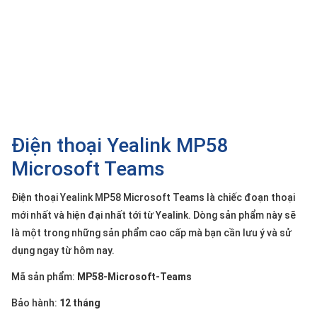
SP
khác
DANH
MỤC
KHÁC
Giải
pháp
Điện thoại Yealink MP58
Dịch
Microsoft Teams
vụ
Điện thoại Yealink MP58 Microsoft Teams là chiếc đoạn thoại
Hỗ
trợ
mới nhất và hiện đại nhất tới từ Yealink. Dòng sản phẩm này sẽ
là một trong những sản phẩm cao cấp mà bạn cần lưu ý và sử
Tin
tức
dụng ngay từ hôm nay.
Liên
Mã sản phẩm:
MP58-Microsoft-Teams
hệ
Bảo hành:
12 tháng
Giới