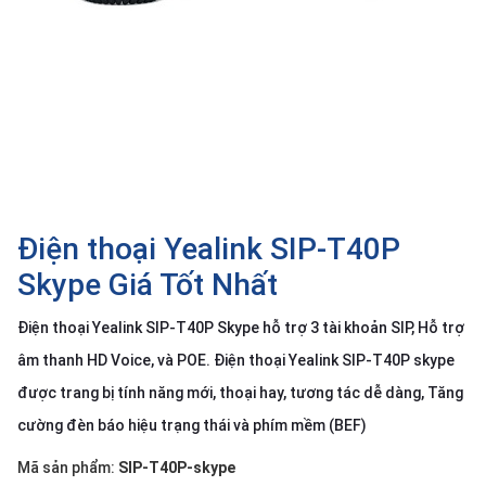
SP
khác
DANH
MỤC
KHÁC
Giải
pháp
Điện thoại Yealink SIP-T40P
Dịch
vụ
Skype Giá Tốt Nhất
Hỗ
trợ
Điện thoại Yealink SIP-T40P Skype hỗ trợ 3 tài khoản SIP, Hỗ trợ
âm thanh HD Voice, và POE. Điện thoại Yealink SIP-T40P skype
Tin
tức
được trang bị tính năng mới, thoại hay, tương tác dễ dàng, Tăng
Liên
cường đèn báo hiệu trạng thái và phím mềm (BEF)
hệ
Mã sản phẩm:
SIP-T40P-skype
Giới