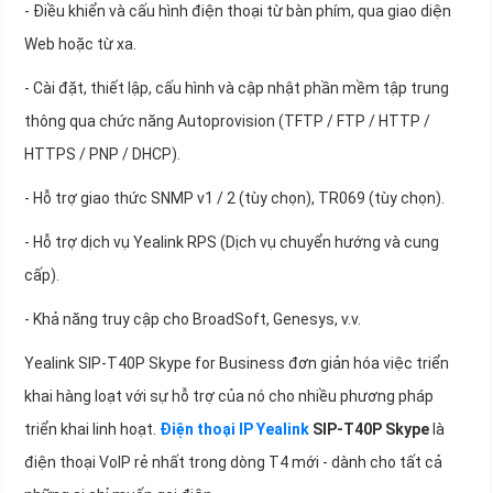
- Điều khiển và cấu hình điện thoại từ bàn phím, qua giao diện
Web hoặc từ xa.
- Cài đặt, thiết lập, cấu hình và cập nhật phần mềm tập trung
thông qua chức năng Autoprovision (TFTP / FTP / HTTP /
HTTPS / PNP / DHCP).
- Hỗ trợ giao thức SNMP v1 / 2 (tùy chọn), TR069 (tùy chọn).
- Hỗ trợ dịch vụ Yealink RPS (Dịch vụ chuyển hướng và cung
cấp).
- Khả năng truy cập cho BroadSoft, Genesys, v.v.
Yealink SIP-T40P Skype for Business đơn giản hóa việc triển
khai hàng loạt với sự hỗ trợ của nó cho nhiều phương pháp
triển khai linh hoạt.
Điện thoại IP Yealink
SIP-T40P Skype
là
điện thoại VoIP rẻ nhất trong dòng T4 mới - dành cho tất cả