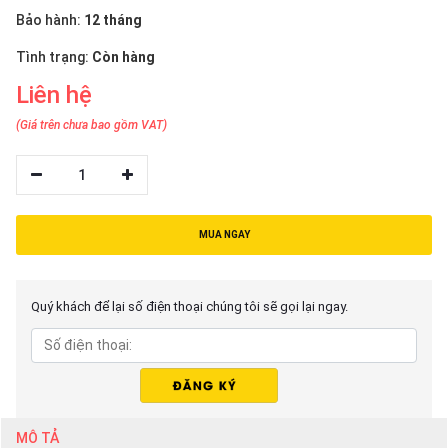
thiệu
Bảo hành:
12 tháng
NGÔN
Tình trạng:
Còn hàng
NGỮ
Liên hệ
(Giá trên chưa bao gồm VAT)
Tiếng
việt
1
English
MUA NGAY
Quý khách để lại số điện thoại chúng tôi sẽ gọi lại ngay.
MÔ TẢ