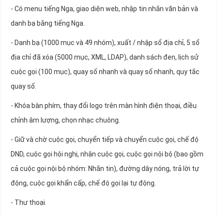
- Có menu tiếng Nga, giao diện web, nhập tin nhắn văn bản và
danh bạ bằng tiếng Nga.
- Danh bạ (1000 mục và 49 nhóm), xuất / nhập sổ địa chỉ, 5 sổ
địa chỉ đã xóa (5000 mục, XML, LDAP), danh sách đen, lịch sử
cuộc gọi (100 mục), quay số nhanh và quay số nhanh, quy tắc
quay số.
- Khóa bàn phím, thay đổi logo trên màn hình điện thoại, điều
chỉnh âm lượng, chọn nhạc chuông.
- Giữ và chờ cuộc gọi, chuyển tiếp và chuyển cuộc gọi, chế độ
DND, cuộc gọi hội nghị, nhận cuộc gọi, cuộc gọi nội bộ (bao gồm
cả cuộc gọi nội bộ nhóm: Nhắn tin), đường dây nóng, trả lời tự
động, cuộc gọi khẩn cấp, chế độ gọi lại tự động.
- Thư thoại.