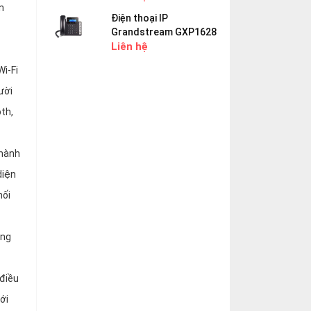
n
Điện thoại IP
Grandstream GXP1628
Liên hệ
Wi-Fi
ười
th,
 hành
diện
nối
ống
 điều
ới