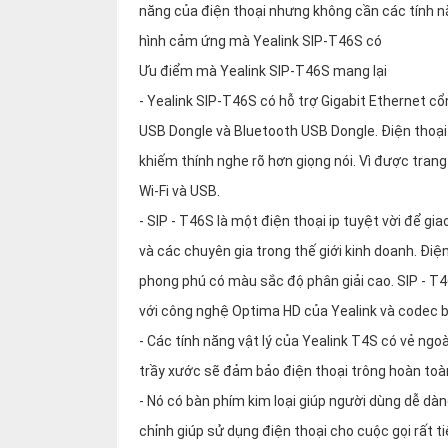
năng của điện thoại nhưng không cần các tính n
hình cảm ứng mà Yealink SIP-T46S có
Ưu điểm mà Yealink SIP-T46S mang lại
- Yealink SIP-T46S có hỗ trợ Gigabit Ethernet cổ
USB Dongle và Bluetooth USB Dongle. Điện thoại n
khiếm thính nghe rõ hơn giọng nói. Vì được trang
Wi-Fi và USB.
- SIP - T46S là một điện thoại ip tuyệt vời để gi
và các chuyên gia trong thế giới kinh doanh. Điệ
phong phú có màu sắc độ phân giải cao. SIP - T4
với công nghệ Optima HD của Yealink và codec 
- Các tính năng vật lý của Yealink T4S có vẻ ng
trầy xước sẽ đảm bảo điện thoại trông hoàn toàn 
- Nó có bàn phím kim loại giúp người dùng dễ dàn
chỉnh giúp sử dụng điện thoại cho cuộc gọi rất ti