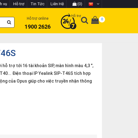
h vụ
Hỗ trợ
Tin Tức
Liên Hệ
(0)
Hỗ trợ
Hỗ trợ online
0
1900 2626
T46S
 hỗ trợ tới 16 tài khoản SIP, màn hình màu 4,3 ",
40... Điện thoại IP Yealink SIP-T46S tích hợp
ộng của Opus giúp cho việc truyền nhận thông