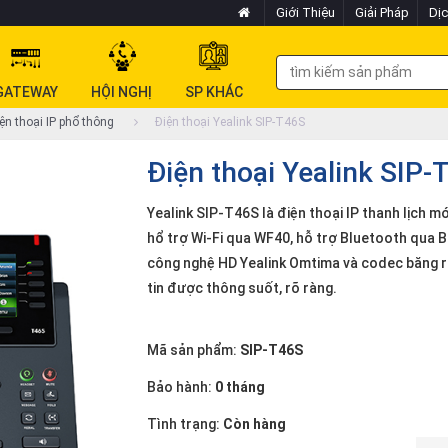
Giới Thiệu
Giải Pháp
Dịc
GATEWAY
HỘI NGHỊ
SP KHÁC
ện thoại IP phổ thông
Điện thoại Yealink SIP-T46S
Điện thoại Yealink SIP-
Yealink SIP-T46S là điện thoại IP thanh lịch mới
hổ trợ Wi-Fi qua WF40, hỗ trợ Bluetooth qua BT
công nghệ HD Yealink Omtima và codec băng r
tin được thông suốt, rõ ràng.
Mã sản phẩm:
SIP-T46S
Bảo hành:
0 tháng
Tình trạng:
Còn hàng