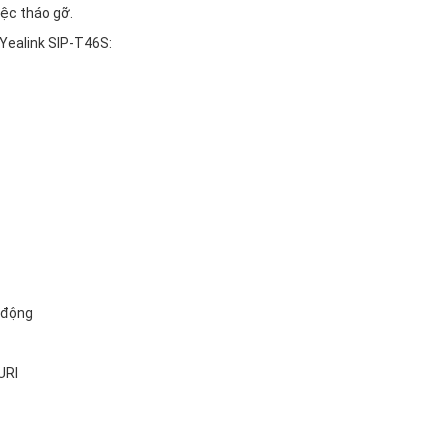
iệc tháo gỡ.
 Yealink SIP-T46S:
ự động
URI