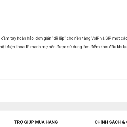
 cầm tay hoàn hảo, đơn giản "dễ lắp" cho nền tảng VoIP và SIP một cá
 một điện thoại IP mạnh mẹ nên được sử dụng làm điểm khời đầu khi lự
TRỢ GIÚP MUA HÀNG
CHÍNH SÁCH & 