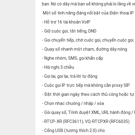
bạn. Nó có dây mà bạn sẽ không phải lo lắng về v
Một số tính năng đáng nổi bật của Điện thoại IP
- Hỗ trợ 16 tài khoản VoIP
- Giữ cuộc gọi, tắt tiếng, DND
- Gọi chuyển tiếp, chờ cuộc gọi, chuyển cuộc gọi
- Quay số nhanh một chạm, đường dây nóng
- Nghe nhóm, SMS, gọi khẩn cấp
- Hội nghị 3 chiều
- Gọi lại, gọi lại, trả lời tự động
- Cuộc gọi IP trực tiếp mà không cần proxy SIP
- Đặt thời gian ngày theo cách thủ công hoặc t
- Chọn nhạc chuông / nhập / xóa
- Gói quay số, Trình duyệt XML, URL hành động / 
- RTCP-XR (RFC3611), VQ-RTCPXR (RFC6035)
- Cổng USB (tương thích 2.0) cho: