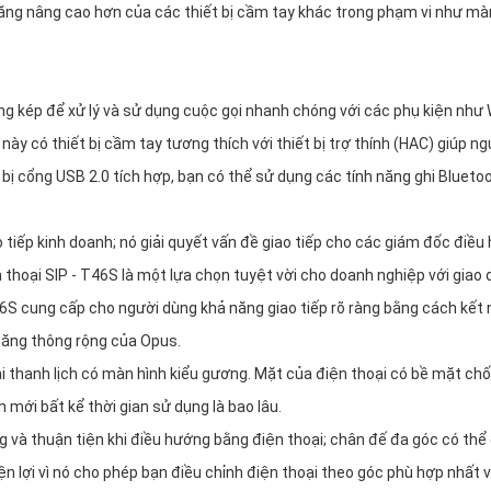
ăng nâng cao hơn của các thiết bị cầm tay khác trong phạm vi như mà
ng kép để xử lý và sử dụng cuộc gọi nhanh chóng với các phụ kiện như 
ày có thiết bị cầm tay tương thích với thiết bị trợ thính (HAC) giúp ng
 bị cổng USB 2.0 tích hợp, bạn có thể sử dụng các tính năng ghi Bluetoo
ao tiếp kinh doanh; nó giải quyết vấn đề giao tiếp cho các giám đốc điều
n thoại SIP - T46S là một lựa chọn tuyệt vời cho doanh nghiệp với giao 
6S cung cấp cho người dùng khả năng giao tiếp rõ ràng bằng cách kết 
băng thông rộng của Opus.
oài thanh lịch có màn hình kiểu gương. Mặt của điện thoại có bề mặt ch
mới bất kể thời gian sử dụng là bao lâu.
g và thuận tiện khi điều hướng bằng điện thoại; chân đế đa góc có thể
ện lợi vì nó cho phép bạn điều chỉnh điện thoại theo góc phù hợp nhất v