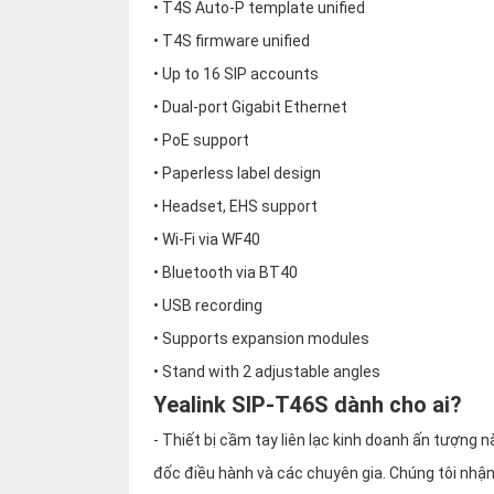
thiệu
• T4S Auto-P template unified
• T4S firmware unified
NGÔN
• Up to 16 SIP accounts
NGỮ
• Dual-port Gigabit Ethernet
• PoE support
Tiếng
việt
• Paperless label design
English
• Headset, EHS support
• Wi-Fi via WF40
• Bluetooth via BT40
• USB recording
• Supports expansion modules
• Stand with 2 adjustable angles
Yealink SIP-T46S dành cho ai?
- Thiết bị cầm tay liên lạc kinh doanh ấn tượng 
đốc điều hành và các chuyên gia. Chúng tôi nhậ