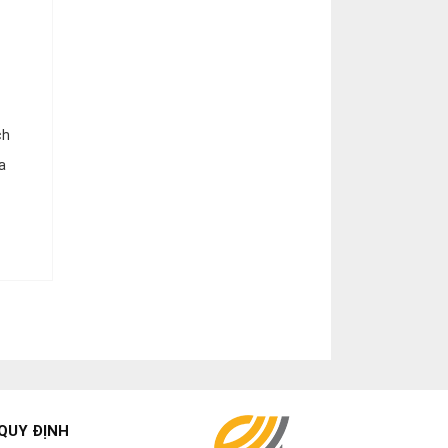
ch
a
QUY ĐỊNH