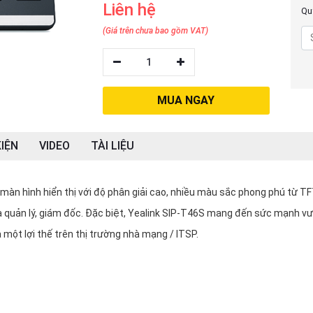
Liên hệ
Quý
(Giá trên chưa bao gồm VAT)
1
MUA NGAY
IỆN
VIDEO
TÀI LIỆU
 màn hình hiển thị với độ phân giải cao, nhiều màu sắc phong phú từ TF
à quản lý, giám đốc. Đặc biệt, Yealink SIP-T46S mang đến sức mạnh v
 một lợi thế trên thị trường nhà mạng / ITSP.