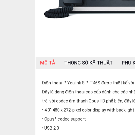
SP
khác
DANH
MỤC
KHÁC
Giải
pháp
MÔ TẢ
THÔNG SỐ KỸ THUẬT
PHỤ K
Dịch
vụ
Điện thoại IP Yealink SIP-T46S được thiết kế với
Hỗ
trợ
Đây là dòng điện thoại cao cấp dành cho các nh
Tin
trội với codec âm thanh Opus HD phổ biến, đây là
tức
• 4.3″ 480 x 272-pixel color display with backlight
Liên
• Opus* codec support
hệ
• USB 2.0
Giới