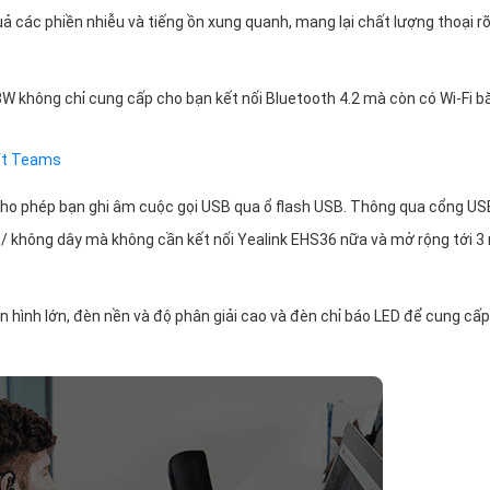
quả các phiền nhiễu và tiếng ồn xung quanh, mang lại chất lượng thoại r
53W không chỉ cung cấp cho bạn kết nối Bluetooth 4.2 mà còn có Wi-Fi b
oft Teams
cho phép bạn ghi âm cuộc gọi USB qua ổ flash USB. Thông qua cổng US
y / không dây mà không cần kết nối Yealink EHS36 nữa và mở rộng tới 3
n hình lớn, đèn nền và độ phân giải cao và đèn chỉ báo LED để cung cấp 