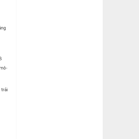
õ
ăng
B
 mô-
trải