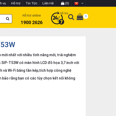
h vụ
Hỗ trợ
Tin Tức
Liên Hệ
(0)
Hỗ trợ
Hỗ trợ online
0
1900 2626
-T53W
 mới nhất với nhiều tính năng mới, trải nghiệm
nk SIP-T53W có màn hình LCD đồ họa 3,7 inch với
h và Wi-Fi băng tần kép,tích hợp công nghệ
m bảo rằng bạn có các tùy chọn kết nối không