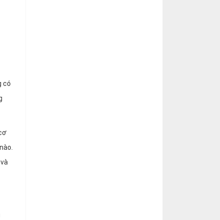
g có
g
cơ
nào.
 và
g