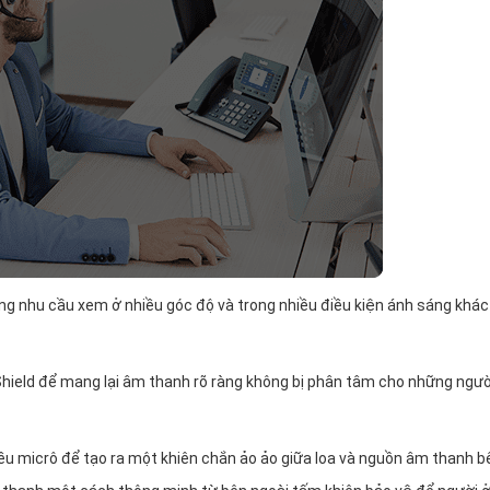
ng nhu cầu xem ở nhiều góc độ và trong nhiều điều kiện ánh sáng khác
 Shield để mang lại âm thanh rõ ràng không bị phân tâm cho những ngườ
ều micrô để tạo ra một khiên chắn ảo ảo giữa loa và nguồn âm thanh b