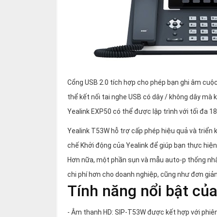
Cổng USB 2.0 tích hợp cho phép bạn ghi âm cuộc
thể kết nối tai nghe USB có dây / không dây mà 
Yealink EXP50 có thể được lập trình với tối đa 1
Yealink T53W hỗ trợ cấp phép hiệu quả và triển 
chế Khởi động của Yealink để giúp bạn thực hiệ
Hơn nữa, một phần sụn và mẫu auto-p thống nhất 
chi phí hơn cho doanh nghiệp, cũng như đơn giản 
Tính năng nổi bật củ
- Âm thanh HD: SIP-T53W được kết hợp với phiê