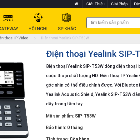
Giới Thiệu
Giải Pháp
Dịc
GATEWAY
HỘI NGHỊ
SP KHÁC
ện thoại IP Video
Điện thoại Yealink SIP-T53W
Điện thoại Yealink SIP
Điện thoại Yealink SIP-T53W dòng điện thoại ip
cuộc thoại chất lượng HD. Điện thoại IP Yeali
góc nhìn có thể điều chỉnh được. Với Bluetoot
Yealink Acoustic Shield, Yealink SIP-T53W đả
dây trong tầm tay
Mã sản phẩm:
SIP-T53W
Bảo hành:
0 tháng
Tình trạng:
Còn hàng