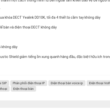
m thanh một cách thông minh từ bên ngoài tấm khiên bảo vệ để người 
.
ua khóa DECT Yealink DD10K, tối đa 4 thiết bị cầm tay không dây
 để bàn và điện thoại DECT không dây
B không dây
stic Shield giảm tiếng ồn xung quanh hàng đầu, đặc biệt hữu ích tron
i SIP
Phân phối điện thoại IP
Điện thoại bàn voice ip
Điện thoại VoI
thoại
Điện thoại bàn