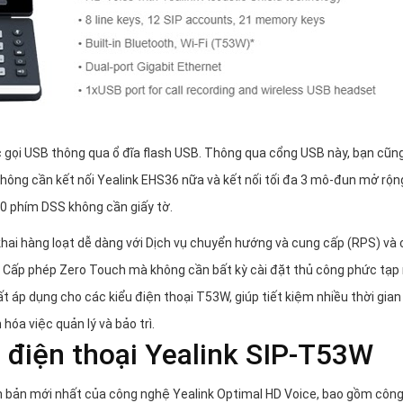
 gọi USB thông qua ổ đĩa flash USB. Thông qua cổng USB này, bạn cũn
không cần kết nối Yealink EHS36 nữa và kết nối tối đa 3 mô-đun mở rộn
80 phím DSS không cần giấy tờ.
khai hàng loạt dễ dàng với Dịch vụ chuyển hướng và cung cấp (RPS) và 
n Cấp phép Zero Touch mà không cần bất kỳ cài đặt thủ công phức tạp 
áp dụng cho các kiểu điện thoại T53W, giúp tiết kiệm nhiều thời gian
hóa việc quản lý và bảo trì.
a điện thoại Yealink SIP-T53W
n bản mới nhất của công nghệ Yealink Optimal HD Voice, bao gồm côn