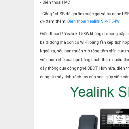
- Điện thoại HAC
- Cổng 1xUSB để ghi âm cuộc gọi và tai nghe US
👉 Xem thêm:
Điện thoại Yealink SIP-T54W
Điện thoại IP Yealink T53W không chỉ cung cấp c
bạ di động mà còn có Wi-Fi băng tần kép tích hợp 
Ngoài ra, nếu bạn muốn mở rộng tầm nhìn của m
với nhóm nhỏ của bạn bằng cách thêm nhiều thiết
dây thông qua công nghệ DECT. Hơn nữa, điện tho
dung từ máy tính xách tay của bạn, giúp việc cộ