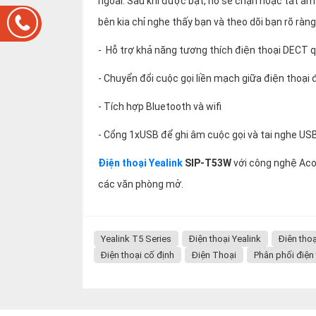
ngoài. Sau khi được bật, nó sẽ chặn hoặc tắt â
bên kia chỉ nghe thấy bạn và theo dõi bạn rõ ràng
- Hỗ trợ khả năng tương thích điện thoại DECT q
- Chuyển đổi cuộc gọi liền mạch giữa điện thoại
- Tích hợp Bluetooth và wifi
- Cổng 1xUSB để ghi âm cuộc gọi và tai nghe US
Điện thoại Yealink
SIP-T53W
với công nghệ Acou
các văn phòng mở.
Yealink T5 Series
Điện thoại Yealink
Điên thoạ
Điện thoại cố định
Điện Thoại
Phân phối điện 