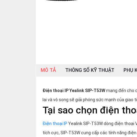
SP
khác
DANH
MỤC
KHÁC
Giải
pháp
MÔ TẢ
THÔNG SỐ KỸ THUẬT
PHỤ K
Dịch
vụ
Hỗ
Điện thoại IP Yealink SIP-T53W
mang đến cho c
trợ
lai và vô song sẽ giải phóng sức mạnh của giao ti
Tin
Tại sao chọn điện th
tức
Liên
hệ
Điện thoại IP
Yealink SIP-T53W dòng điện thoại V
tích cực, SIP-T53W cung cấp các tính năng điện th
Giới