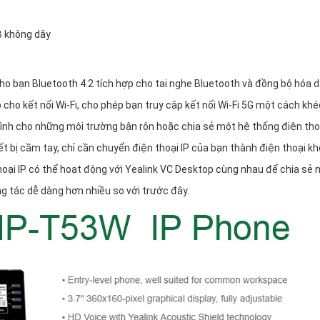
B không dây
ho bạn Bluetooth 4.2 tích hợp cho tai nghe Bluetooth và đồng bộ hóa 
cho kết nối Wi-Fi, cho phép bạn truy cập kết nối Wi-Fi 5G một cách khéo
ình cho những môi trường bận rộn hoặc chia sẻ một hệ thống điện tho
 bị cầm tay, chỉ cần chuyển điện thoại IP của bạn thành điện thoại k
ại IP có thể hoạt động với Yealink VC Desktop cùng nhau để chia sẻ n
ng tác dễ dàng hơn nhiều so với trước đây.