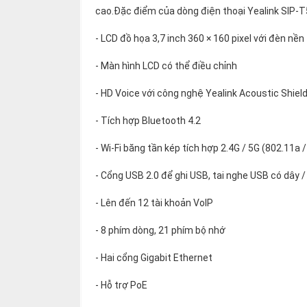
thiệu
cao.Đặc điểm của dòng điện thoại Yealink SIP-
NGÔN
- LCD đồ họa 3,7 inch 360 × 160 pixel với đèn nền
NGỮ
- Màn hình LCD có thể điều chỉnh
Tiếng
- HD Voice với công nghệ Yealink Acoustic Shiel
việt
- Tích hợp Bluetooth 4.2
English
- Wi-Fi băng tần kép tích hợp 2.4G / 5G (802.11a / b
- Cổng USB 2.0 để ghi USB, tai nghe USB có dây 
- Lên đến 12 tài khoản VoIP
- 8 phím dòng, 21 phím bộ nhớ
- Hai cổng Gigabit Ethernet
- Hỗ trợ PoE