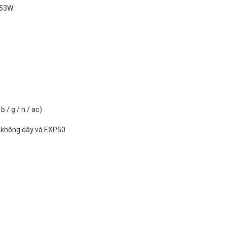
T53W:
d
 / g / n / ac)
/ không dây và EXP50