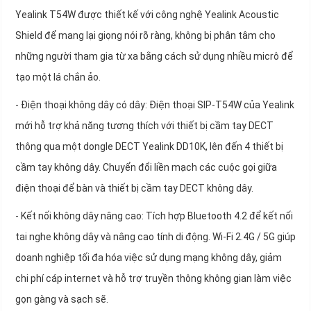
Yealink T54W được thiết kế với công nghệ Yealink Acoustic
Shield để mang lại giọng nói rõ ràng, không bị phân tâm cho
những người tham gia từ xa bằng cách sử dụng nhiều micrô để
tạo một lá chắn ảo.
- Điện thoại không dây có dây: Điện thoại SIP-T54W của Yealink
mới hỗ trợ khả năng tương thích với thiết bị cầm tay DECT
thông qua một dongle DECT Yealink DD10K, lên đến 4 thiết bị
cầm tay không dây. Chuyển đổi liền mạch các cuộc gọi giữa
điện thoại để bàn và thiết bị cầm tay DECT không dây.
- Kết nối không dây nâng cao: Tích hợp Bluetooth 4.2 để kết nối
tai nghe không dây và nâng cao tính di động. Wi-Fi 2.4G / 5G giúp
doanh nghiệp tối đa hóa việc sử dụng mạng không dây, giảm
chi phí cáp internet và hỗ trợ truyền thông không gian làm việc
gọn gàng và sạch sẽ.