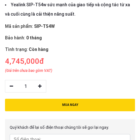
thiệu
Yealink SIP-T54w sức mạnh của giao tiếp và cộng tác từ xa
và cuối cùng là cải thiện năng suất.
NGÔN
Mã sản phẩm:
SIP-T54W
NGỮ
Bảo hành:
0 tháng
Tiếng
việt
Tình trạng:
Còn hàng
English
4,745,000đ
(Giá trên chưa bao gồm VAT)
1
MUA NGAY
Quý khách để lại số điện thoại chúng tôi sẽ gọi lại ngay.