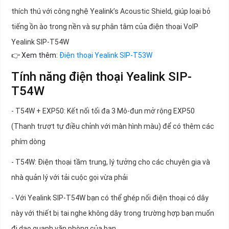
thích thú với công nghệ Yealink’s Acoustic Shield, giúp loại bỏ
tiếng ồn ào trong nền và sự phân tâm của điện thoại VoIP
Yealink SIP-T54W
👉 Xem thêm:
Điện thoại Yealink SIP-T53W
Tính năng điện thoại Yealink SIP-
T54W
- T54W + EXP50: Kết nối tối đa 3 Mô-đun mở rộng EXP50
(Thanh trượt tự điều chỉnh với màn hình màu) để có thêm các
phím dòng
- T54W: Điện thoại tầm trung, lý tưởng cho các chuyên gia và
nhà quản lý với tải cuộc gọi vừa phải
- Với Yealink SIP-T54W bạn có thể ghép nối điện thoại có dây
này với thiết bị tai nghe không dây trong trường hợp bạn muốn
đi dạo quanh văn phòng của bạn