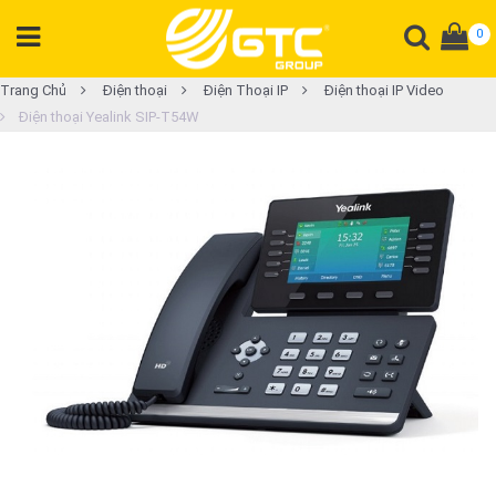
0
DANH
Trang Chủ
Điện thoại
Điện Thoại IP
Điện thoại IP Video
Điện thoại Yealink SIP-T54W
MỤC
SẢN
PHẨM
Tổng
đài
Điện
thoại
Tai
nghe
Gateway
Hội
nghị