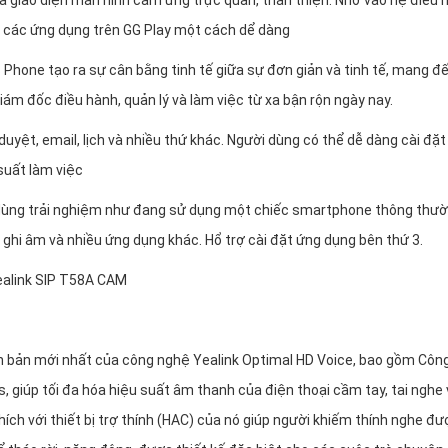
a giao diện màn hình cảm ứng trực quan, thân thiện. Nhờ vào hệ điều 
g các ứng dụng trên GG Play một cách dể dàng
Phone tạo ra sự cân bằng tinh tế giữa sự đơn giản và tinh tế, mang đ
giám đốc điều hành, quản lý và làm việc từ xa bận rộn ngày nay.
uyệt, email, lịch và nhiều thứ khác. Người dùng có thể dễ dàng cài đặt
suất làm việc
ùng trải nghiệm như đang sử dụng một chiếc smartphone thông thườ
u, ghi âm và nhiều ứng dụng khác. Hổ trợ cài đặt ứng dụng bên thứ 3.
Yealink SIP T58A CAM
 bản mới nhất của công nghệ Yealink Optimal HD Voice, bao gồm Côn
, giúp tối đa hóa hiệu suất âm thanh của điện thoại cầm tay, tai nghe
thích với thiết bị trợ thính (HAC) của nó giúp người khiếm thính nghe đ