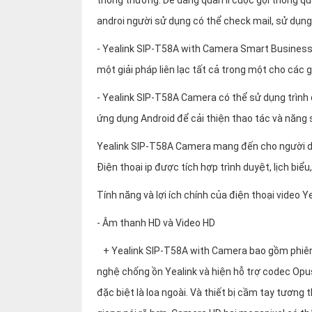
thông thường. Dể dàng quản lí cuộc gọi thông qu
androi người sử dụng có thể check mail, sử dụn
- Yealink SIP-T58A with Camera Smart Business 
một giải pháp liên lạc tất cả trong một cho các 
- Yealink SIP-T58A Camera có thể sử dụng trình d
ứng dụng Android để cải thiện thao tác và năng 
Yealink SIP-T58A Camera mang đến cho người d
Điện thoại ip được tích hợp trình duyệt, lịch biể
Tính năng và lợi ích chính của điện thoại video 
- Âm thanh HD và Video HD
+ Yealink SIP-T58A with Camera bao gồm phiên
nghệ chống ồn Yealink và hiện hỗ trợ codec Opus
đặc biệt là loa ngoài. Và thiết bị cầm tay tương 