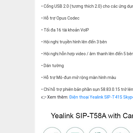
• Cổng USB 2.0 (tương thích 2.0) cho các ứng dụ
• Hỗ trợ Opus Codec
• Tối đa 16 tài khoản VoIP
• Hội nghị truyền hình lên đến 3 bên
• Hội nghị hỗn hợp video / âm thanh lên đến 5 bê
• Dán tường
• Hỗ trợ Mô-đun mở rộng màn hình màu
• Chỉ hỗ trợ phiên bản phần sụn 58.83.0.15 trở lê
👉 Xem thêm:
Điện thoại Yealink SIP-T41S Skyp