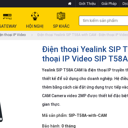
Giới Thiệu
Giải Pháp
Dịc
GATEWAY
HỘI NGHỊ
SP KHÁC
ện thoại IP Video
Điện thoại Yealink SIP T58A with CAM - Điện thoại IP Vide
Điện thoại Yealink SIP 
thoại IP Video SIP T58A
Yealink SIP T58A CAM là điện thoại IP truyền
thiết kế để sử dụng cho doanh nghiệp. Hệ điều
thêm bằng cách cài đặt ứng dụng trực tiếp vào
CAM Camera video 2MP được thiết kế đặc biệt 
gian thực.
Mã sản phẩm:
SIP-T58A-with-CAM
Bảo hành:
0 tháng