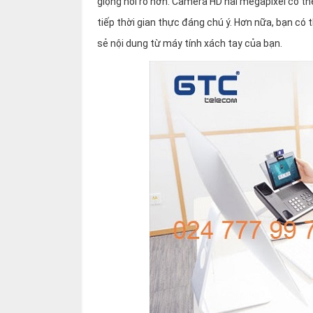
giọng nói rõ hơn. Camera HD hai megapixel có th
tiếp thời gian thực đáng chú ý. Hơn nữa, bạn có
sẻ nội dung từ máy tính xách tay của bạn.