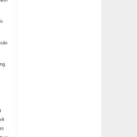
hành
ến
 các
ng.
g
 và
ược