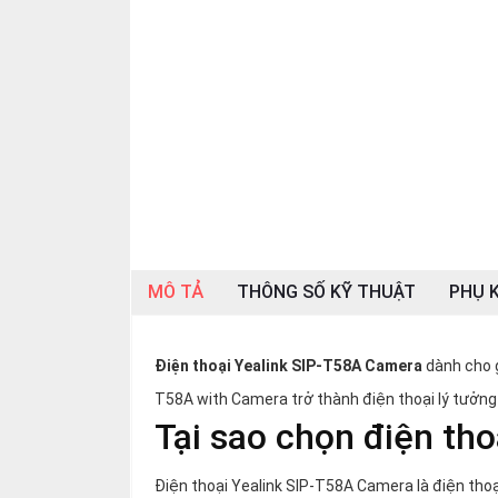
SP
khác
DANH
MỤC
KHÁC
Giải
pháp
Dịch
vụ
MÔ TẢ
THÔNG SỐ KỸ THUẬT
PHỤ K
Hỗ
trợ
Điện thoại Yealink SIP-T58A Camera
dành cho g
Tin
tức
T58A with Camera trở thành điện thoại lý tưởn
Tại sao chọn điện th
Liên
hệ
Điện thoại Yealink SIP-T58A Camera là điện thoạ
Giới