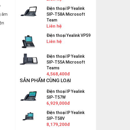
o
Điện thoại IP Yealink
g âm
SIP-T58A Microsoft
Team
iện
Liên hệ
Điện thoại Yealink VP59
Liên hệ
Điện thoại IP Yealink
SIP-T55A Microsoft
Teams
4,568,400đ
SẢN PHẨM CÙNG LOẠI
Điện thoại IP Yealink
SIP-T57W
6,929,000đ
Điện thoại IP Yealink
SIP-T58V
8,179,200đ