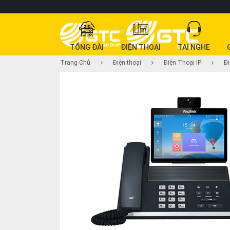
DANH
TỔNG ĐÀI
ĐIỆN THOẠI
TAI NGHE
MỤC
Trang Chủ
Điện thoại
Điện Thoại IP
Đi
SẢN
PHẨM
Tổng
đài
Điện
thoại
Tai
nghe
Gateway
Hội
nghị