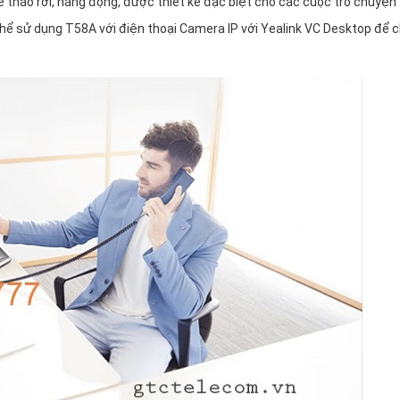
ể tháo rời, năng động, được thiết kế đặc biệt cho các cuộc trò chuyện
 thể sử dụng T58A với điện thoại Camera IP với Yealink VC Desktop để c