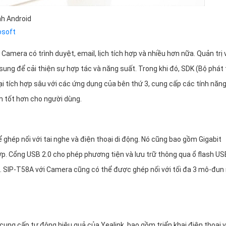
nh Android
osoft
Camera có trình duyệt, email, lịch tích hợp và nhiều hơn nữa. Quản trị 
ung để cải thiện sự hợp tác và năng suất. Trong khi đó, SDK (Bộ phát 
 tích hợp sâu với các ứng dụng của bên thứ 3, cung cấp các tính năn
m tốt hơn cho người dùng.
hép nối với tai nghe và điện thoại di động. Nó cũng bao gồm Gigabit
ợp. Cổng USB 2.0 cho phép phương tiện và lưu trữ thông qua ổ flash US
ếp. SIP-T58A với Camera cũng có thể được ghép nối với tối đa 3 mô-đu
ng cấp tự động hiệu quả của Yealink, bao gồm triển khai điện thoại v