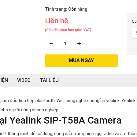
Tình trạng:
Còn hàng
Liên hệ
Quý
(Giá trên chưa bao gồm VAT)
1
MUA NGAY
IỆN
VIDEO
TÀI LIỆU
iám đốc tích hợp bluetooth, Wifi, công nghệ chống ồn yealink. Yealink 
g cho người dùng doanh nghiệp.
oại Yealink SIP-T58A Camera
i IP thông minh dễ sử dụng, cung cấp trải nghiệm gọi video và âm tha