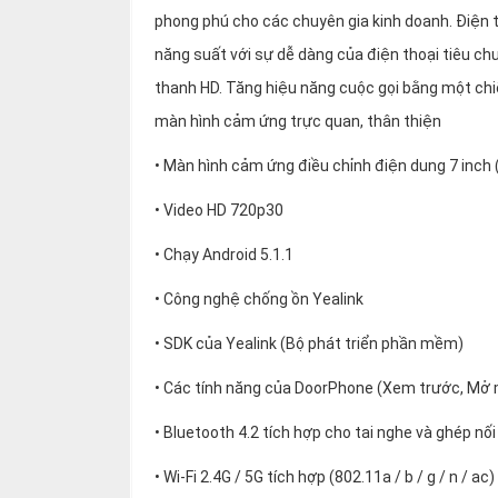
thiệu
phong phú cho các chuyên gia kinh doanh. Điện 
năng suất với sự dễ dàng của điện thoại tiêu ch
NGÔN
thanh HD. Tăng hiệu năng cuộc gọi bằng một chiế
NGỮ
màn hình cảm ứng trực quan, thân thiện
Tiếng
việt
• Màn hình cảm ứng điều chỉnh điện dung 7 inch 
English
• Video HD 720p30
• Chạy Android 5.1.1
• Công nghệ chống ồn Yealink
• SDK của Yealink (Bộ phát triển phần mềm)
• Các tính năng của DoorPhone (Xem trước, Mở 
• Bluetooth 4.2 tích hợp cho tai nghe và ghép nối 
• Wi-Fi 2.4G / 5G tích hợp (802.11a / b / g / n / ac)