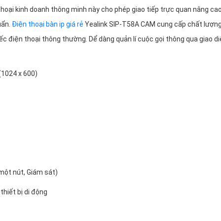
thoại kinh doanh thông minh này cho phép giao tiếp trực quan nâng ca
uẩn.
Điện thoại bàn ip giá rẻ
Yealink SIP-T58A CAM cung cấp chất lượn
c điện thoại thông thường. Dể dàng quản lí cuộc gọi thông qua giao d
(1024 x 600)
một nút, Giám sát)
thiết bị di động