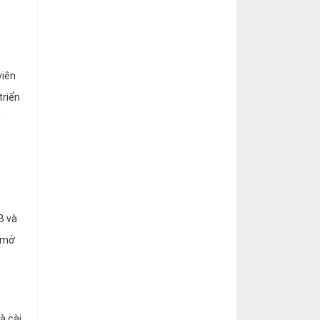
viên
triển
g
B và
n mở
à cài