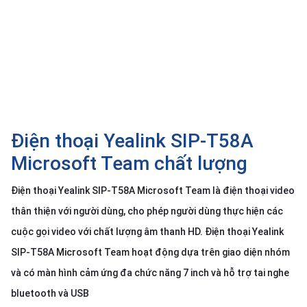
SP
khác
DANH
MỤC
KHÁC
Giải
pháp
Điện thoại Yealink SIP-T58A
Dịch
Microsoft Team chất lượng
vụ
Điện thoại Yealink SIP-T58A Microsoft Team là điện thoại video
Hỗ
trợ
thân thiện với người dùng, cho phép người dùng thực hiện các
Tin
cuộc gọi video với chất lượng âm thanh HD. Điện thoại Yealink
tức
SIP-T58A Microsoft Team hoạt động dựa trên giao diện nhóm
Liên
và có màn hình cảm ứng đa chức năng 7 inch và hỗ trợ tai nghe
hệ
bluetooth và USB
Giới