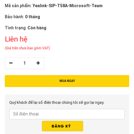
thiệu
Mã sản phẩm:
Yealink-SIP-T58A-Microsoft-Team
NGÔN
Bảo hành:
0 tháng
NGỮ
Tình trạng:
Còn hàng
Liên hệ
Tiếng
việt
(Giá trên chưa bao gồm VAT)
English
1
MUA NGAY
Quý khách để lại số điện thoại chúng tôi sẽ gọi lại ngay.