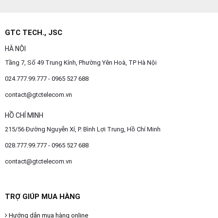
GTC TECH., JSC
HÀ NỘI
Tầng 7, Số 49 Trung Kính, Phường Yên Hoà, TP Hà Nội
024.777.99.777 - 0965 527 688
contact@gtctelecom.vn
HỒ CHÍ MINH
215/56 Đường Nguyễn Xí, P. Bình Lợi Trung, Hồ Chí Minh
028.777.99.777 - 0965 527 688
contact@gtctelecom.vn
TRỢ GIÚP MUA HÀNG
Hướng dẫn mua hàng online