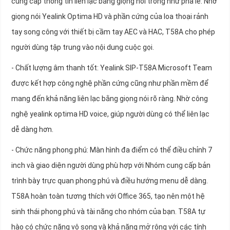
cung cấp thông tin liên lạc bằng giọng nói trong như pha lê. Nhờ
giọng nói Yealink Optima HD và phần cứng của loa thoại rảnh
tay song công với thiết bị cầm tay AEC và HAC, T58A cho phép
người dùng tập trung vào nội dung cuộc gọi.
- Chất lượng âm thanh tốt: Yealink SIP-T58A Microsoft Team
được kết hợp công nghệ phần cứng cũng như phần mềm để
mang đến khả năng liên lạc bằng giọng nói rõ ràng. Nhờ công
nghệ yealink optima HD voice, giúp người dùng có thể liên lạc
dễ dàng hơn.
- Chức năng phong phú: Màn hình đa điểm có thể điều chỉnh 7
inch và giao diện người dùng phù hợp với Nhóm cung cấp bản
trình bày trực quan phong phú và điều hướng menu dễ dàng.
T58A hoàn toàn tương thích với Office 365, tạo nên một hệ
sinh thái phong phú và tài năng cho nhóm của bạn. T58A tự
hào có chức năng vô song và khả năng mở rộng với các tính