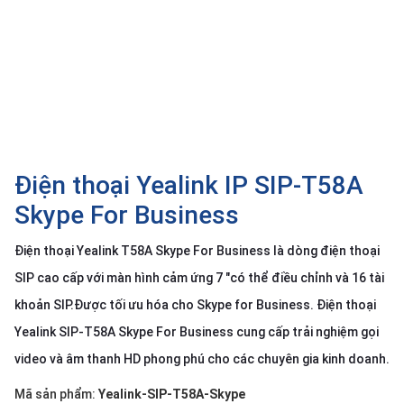
SP
khác
DANH
MỤC
KHÁC
Giải
pháp
Điện thoại Yealink IP SIP-T58A
Dịch
Skype For Business
vụ
Điện thoại Yealink T58A Skype For Business là dòng điện thoại
Hỗ
trợ
SIP cao cấp với màn hình cảm ứng 7 "có thể điều chỉnh và 16 tài
Tin
khoản SIP.Được tối ưu hóa cho Skype for Business. Điện thoại
tức
Yealink SIP-T58A Skype For Business cung cấp trải nghiệm gọi
Liên
video và âm thanh HD phong phú cho các chuyên gia kinh doanh.
hệ
Mã sản phẩm:
Yealink-SIP-T58A-Skype
Giới