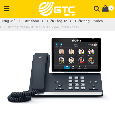
0
DANH
Trang Chủ
Điện thoại
Điện Thoại IP
Điện thoại IP Video
Điện thoại Yealink IP SIP-T58A Skype For Business
MỤC
SẢN
PHẨM
Tổng
đài
Điện
thoại
Tai
nghe
Gateway
Hội
nghị