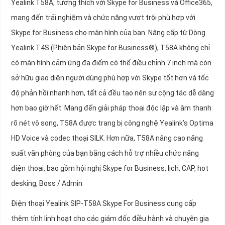
Yealink T58A, tương thích với Skype for Business và Office365,
mang đến trải nghiệm và chức năng vượt trội phù hợp với
Skype for Business cho màn hình của bạn. Nâng cấp từ Dòng
Yealink T4S (Phiên bản Skype for Business®), T58A không chỉ
có màn hình cảm ứng đa điểm có thể điều chỉnh 7 inch mà còn
sở hữu giao diện người dùng phù hợp với Skype tốt hơn và tốc
độ phản hồi nhanh hơn, tất cả đều tạo nên sự cộng tác dễ dàng
hơn bao giờ hết. Mang đến giải pháp thoại độc lập và âm thanh
rõ nét vô song, T58A được trang bị công nghệ Yealink’s Optima
HD Voice và codec thoại SILK. Hơn nữa, T58A nâng cao năng
suất văn phòng của bạn bằng cách hỗ trợ nhiều chức năng
điện thoại, bao gồm hội nghị Skype for Business, lịch, CAP, hot
desking, Boss / Admin
Điện thoại Yealink SIP-T58A Skype For Business cung cấp
thêm tính linh hoạt cho các giám đốc điều hành và chuyên gia