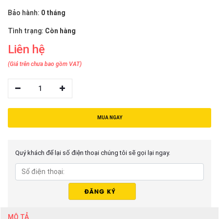
thiệu
Bảo hành:
0 tháng
NGÔN
Tình trạng:
Còn hàng
NGỮ
Liên hệ
Tiếng
(Giá trên chưa bao gồm VAT)
việt
English
1
MUA NGAY
Quý khách để lại số điện thoại chúng tôi sẽ gọi lại ngay.
MÔ TẢ