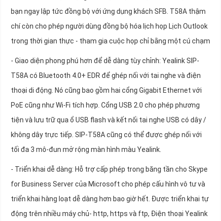
bạn ngay lập tức đồng bộ với ứng dụng khách SFB. T58A thậm
chí còn cho phép người dùng đồng bộ hóa lịch họp Lịch Outlook
trong thời gian thực - tham gia cuộc họp chỉ bằng một cú chạm
- Giao diện phong phú hơn để dễ dàng tùy chỉnh: Yealink SIP-
T58A có Bluetooth 4.0+ EDR để ghép nối với tai nghe và điện
thoại di động. Nó cũng bao gồm hai cổng Gigabit Ethernet với
PoE cũng như Wi-Fi tích hợp. Cổng USB 2.0 cho phép phương
tiện và lưu trữ qua ổ USB flash và kết nối tai nghe USB có dây /
không dây trực tiếp. SIP-T58A cũng có thể được ghép nối với
tối đa 3 mô-đun mở rộng màn hình màu Yealink.
- Triển khai dễ dàng: Hỗ trợ cấp phép trong băng tần cho Skype
for Business Server của Microsoft cho phép cấu hình vô tư và
triển khai hàng loạt dễ dàng hơn bao giờ hết. Được triển khai tự
động trên nhiều máy chủ- http, https và ftp, Điện thoại Yealink