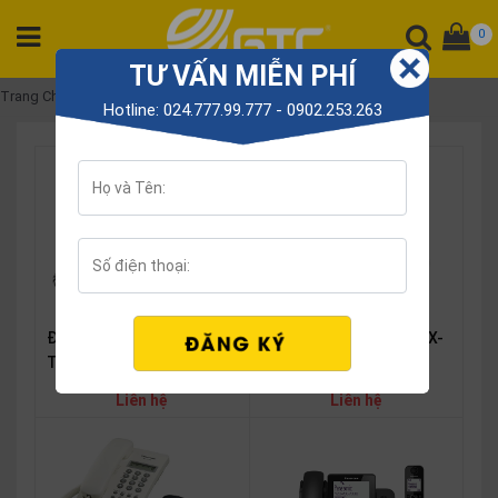
0
TƯ VẤN MIỄN PHÍ
DANH
Trang Chủ
Điện thoại Panasonic
Hotline: 024.777.99.777 - 0902.253.263
MỤC
SẢN
PHẨM
Tổng
đài
Điện
thoại
Điện thoại Panasonic KX-
Điện thoại Panasonic KX-
Tai
TS500MX
TGF320
nghe
Liên hệ
Liên hệ
Gateway
Hội
nghị