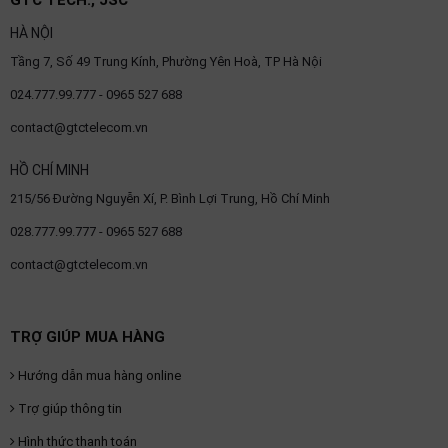
HÀ NỘI
Tầng 7, Số 49 Trung Kính, Phường Yên Hoà, TP Hà Nội
024.777.99.777 - 0965 527 688
contact@gtctelecom.vn
HỒ CHÍ MINH
215/56 Đường Nguyễn Xí, P. Bình Lợi Trung, Hồ Chí Minh
028.777.99.777 - 0965 527 688
contact@gtctelecom.vn
TRỢ GIÚP MUA HÀNG
Hướng dẫn mua hàng online
Trợ giúp thông tin
Hình thức thanh toán