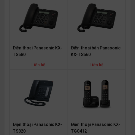
thiệu
NGÔN
NGỮ
Tiếng
việt
Điện thoại Panasonic KX-
Điện thoại bàn Panasonic
English
TS580
KX-TS560
Liên hệ
Liên hệ
Điện thoại Panasonic KX-
Điện thoại Panasonic KX-
TGC412
TS820