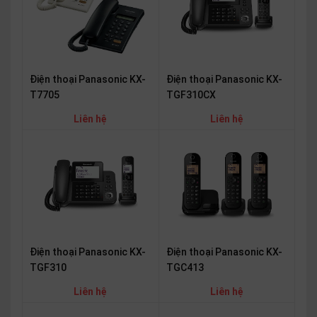
SP
khác
DANH
MỤC
Điện thoại Panasonic KX-
Điện thoại Panasonic KX-
TGF310CX
T7705
KHÁC
Liên hệ
Liên hệ
Giải
pháp
Dịch
vụ
Hỗ
trợ
Tin
tức
Điện thoại Panasonic KX-
Điện thoại Panasonic KX-
TGF310
TGC413
Liên
hệ
Liên hệ
Liên hệ
Giới