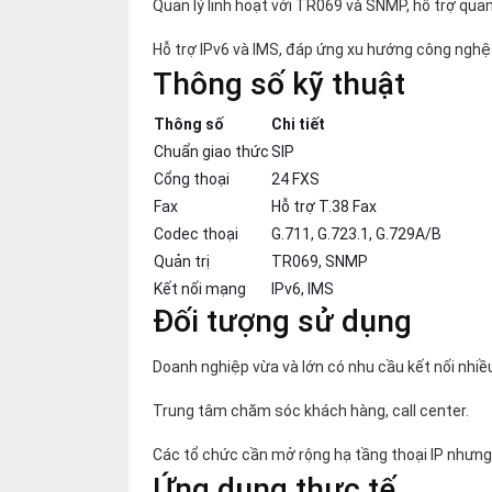
Quản lý linh hoạt với TR069 và SNMP, hỗ trợ quản 
Hỗ trợ IPv6 và IMS, đáp ứng xu hướng công nghệ
Thông số kỹ thuật
Thông số
Chi tiết
Chuẩn giao thức
SIP
Cổng thoại
24 FXS
Fax
Hỗ trợ T.38 Fax
Codec thoại
G.711, G.723.1, G.729A/B
Quản trị
TR069, SNMP
Kết nối mạng
IPv6, IMS
Đối tượng sử dụng
Doanh nghiệp vừa và lớn có nhu cầu kết nối nhiều
Trung tâm chăm sóc khách hàng, call center.
Các tổ chức cần mở rộng hạ tầng thoại IP nhưng 
Ứng dụng thực tế