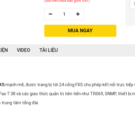
(Giá trên chưa bao gồm VAT)
1
MUA NGAY
IỆN
VIDEO
TÀI LIỆU
XS
mạnh mẽ, được trang bị tới 24 cổng FXS cho phép kết nối trực tiếp 
 Fax T.38 và các giao thức quản trị tiên tiến như TR069, SNMP, thiết bị
 trung tâm tổng đài.