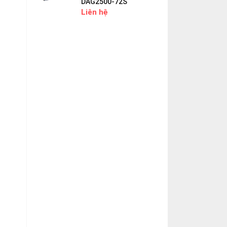
DAG2500-72S
Liên hệ