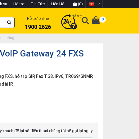
h vụ
Hỗ trợ
Tin Tức
Liên Hệ
(0)
Hỗ trợ
Hỗ trợ online
0
1900 2626
ính hãng
 VoIP Gateway 24 FXS
 FXS, hỗ trợ SIP, Fax T.38, IPv6, TR069/SNMP,
đài IP.
 khách để lại số điện thoại chúng tôi sẽ gọi lại ngay.