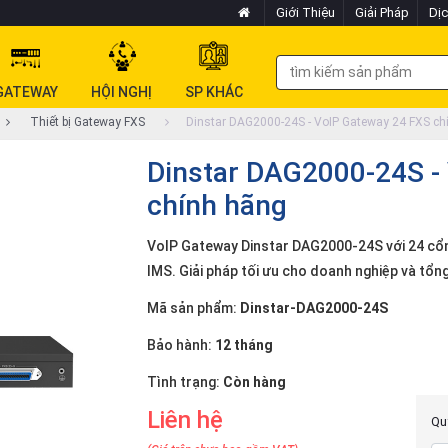
Giới Thiệu
Giải Pháp
Dịc
GATEWAY
HỘI NGHỊ
SP KHÁC
Thiết bị Gateway FXS
Dinstar DAG2000-24S - VoIP Gateway 24 FXS ch
Dinstar DAG2000-24S -
chính hãng
VoIP Gateway Dinstar DAG2000-24S với 24 cổng
IMS. Giải pháp tối ưu cho doanh nghiệp và tổng 
Mã sản phẩm:
Dinstar-DAG2000-24S
Bảo hành:
12 tháng
Tình trạng:
Còn hàng
Liên hệ
Quý