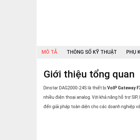
SP
khác
DANH
MỤC
KHÁC
MÔ TẢ
THÔNG SỐ KỸ THUẬT
PHỤ K
Giải
pháp
Giới thiệu tổng quan
Dịch
vụ
Dinstar DAG2000-24S là thiết bị
VoIP Gateway F
Hỗ
trợ
nhiều điện thoại analog. Với khả năng hỗ trợ SIP,
Tin
đến giải pháp toàn diện cho các doanh nghiệp và
tức
Liên
hệ
Giới