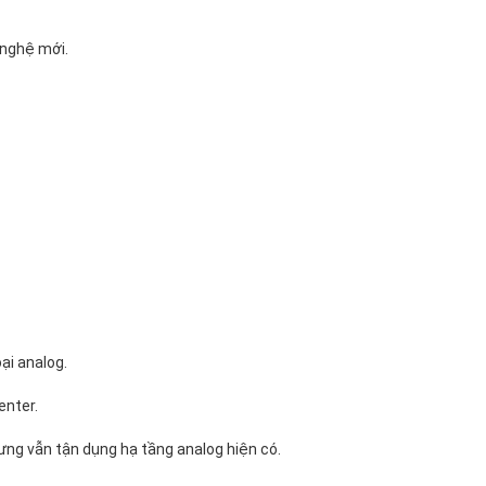
 nghệ mới.
ại analog.
enter.
ng vẫn tận dụng hạ tầng analog hiện có.