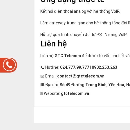
Kết nối điện thoại analog với hệ thống VoIP.
Làm gateway trung gian cho hệ thống tổng đài I
Hỗ trợ quá trình chuyển đổi từ PSTN sang VoIP.
Liên hệ
Liên hệ
GTC Telecom
để được tư vấn chi tiết và
📞 Hotline:
024.777.99.777 | 0902.253.263
📧 Email:
contact@gtctelecom.vn
🏢 Địa chỉ:
Số 49 Đường Trung Kính, Yên Hoà, H
🌐 Website:
gtctelecom.vn