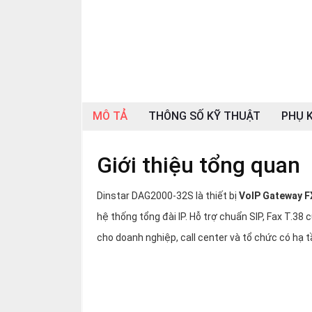
SP
khác
DANH
MỤC
KHÁC
MÔ TẢ
THÔNG SỐ KỸ THUẬT
PHỤ K
Giải
pháp
Giới thiệu tổng quan
Dịch
vụ
Dinstar DAG2000-32S là thiết bị
VoIP Gateway F
Hỗ
trợ
hệ thống tổng đài IP. Hỗ trợ chuẩn SIP, Fax T.38
Tin
cho doanh nghiệp, call center và tổ chức có hạ t
tức
Liên
hệ
Giới