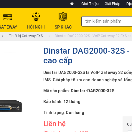
Giới Thiệu
Giải Pháp
Dịc
GATEWAY
HỘI NGHỊ
SP KHÁC
Thiết bị Gateway FXS
Dinstar DAG2000-32S - VoIP Gateway 32 FXS ca
Dinstar DAG2000-32S -
cao cấp
Dinstar DAG2000-32S là VoIP Gateway 32 cổng 
IMS. Giải pháp tối ưu cho doanh nghiệp và tổng 
Mã sản phẩm:
Dinstar-DAG2000-32S
Bảo hành:
12 tháng
Tình trạng:
Còn hàng
Liên hệ
Quý