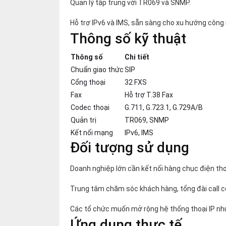
Quản lý tập trung với TR069 và SNMP.
Hỗ trợ IPv6 và IMS, sẵn sàng cho xu hướng công
Thông số kỹ thuật
Thông số
Chi tiết
Chuẩn giao thức
SIP
Cổng thoại
32 FXS
Fax
Hỗ trợ T.38 Fax
Codec thoại
G.711, G.723.1, G.729A/B
Quản trị
TR069, SNMP
Kết nối mạng
IPv6, IMS
Đối tượng sử dụng
Doanh nghiệp lớn cần kết nối hàng chục điện tho
Trung tâm chăm sóc khách hàng, tổng đài call c
Các tổ chức muốn mở rộng hệ thống thoại IP như
Ứng dụng thực tế