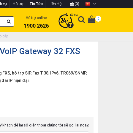
h vụ
Hỗ trợ
Tin Tức
Liên Hệ
(0)
Hỗ trợ
Hỗ trợ online
0
1900 2626
o cấp
 VoIP Gateway 32 FXS
FXS, hỗ trợ SIP, Fax T.38, IPv6, TR069/SNMP,
đài IP hiện đại.
 khách để lại số điện thoại chúng tôi sẽ gọi lại ngay.