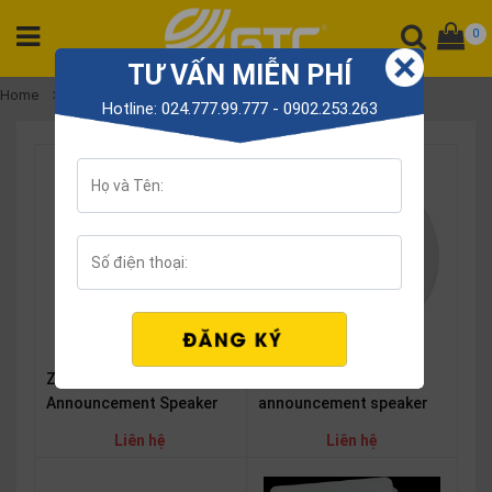
0
TƯ VẤN MIỄN PHÍ
CATEGORY
Home
Announcement Speaker
Hotline: 024.777.99.777 - 0902.253.263
PRODUCT
Tổng
đài
Điện
thoại
Tai
nghe
Gateway
Zycoo SW15 IP
Zycoo SC10 IP
Hội
nghị
Announcement Speaker
announcement speaker
SP
Liên hệ
Liên hệ
khác