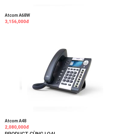
Atcom A68W
3,156,000đ
Atcom A48
2,080,000đ
PRODUCT CÙNG LOẠI