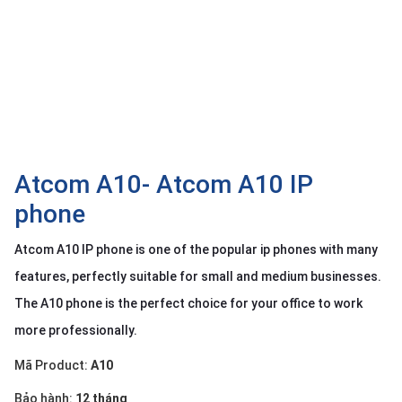
OTHOR
CATEGORY
Solution
Service
Support
Contact
Atcom A10- Atcom A10 IP
phone
Giới
thiệu
Atcom A10 IP phone is one of the popular ip phones with many
LANGUAGE
features, perfectly suitable for small and medium businesses.
The A10 phone is the perfect choice for your office to work
Tiếng
việt
more professionally.
English
Mã Product:
A10
Bảo hành:
12 tháng