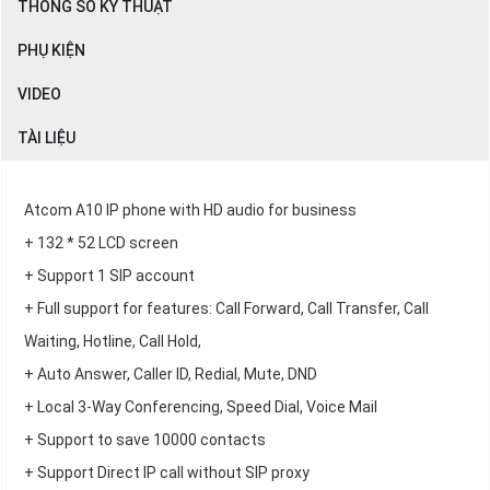
THÔNG SỐ KỸ THUẬT
PHỤ KIỆN
VIDEO
TÀI LIỆU
Atcom A10 IP phone with HD audio for business
+ 132 * 52 LCD screen
+ Support 1 SIP account
+ Full support for features: Call Forward, Call Transfer, Call
Waiting, Hotline, Call Hold,
+ Auto Answer, Caller ID, Redial, Mute, DND
+ Local 3-Way Conferencing, Speed Dial, Voice Mail
+ Support to save 10000 contacts
+ Support Direct IP call without SIP proxy