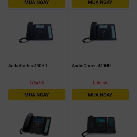
OTHOR
CATEGORY
Solution
Service
Support
Contact
AudioCodes 430HD
AudioCodes 440HD
Giới
thiệu
Liên hệ
Liên hệ
LANGUAGE
Tiếng
việt
English