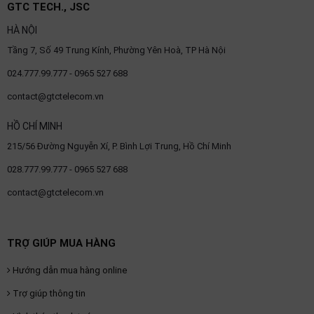
GTC TECH., JSC
HÀ NỘI
Tầng 7, Số 49 Trung Kính, Phường Yên Hoà, TP Hà Nội
024.777.99.777 - 0965 527 688
contact@gtctelecom.vn
HỒ CHÍ MINH
215/56 Đường Nguyễn Xí, P. Bình Lợi Trung, Hồ Chí Minh
028.777.99.777 - 0965 527 688
contact@gtctelecom.vn
TRỢ GIÚP MUA HÀNG
Hướng dẫn mua hàng online
Trợ giúp thông tin