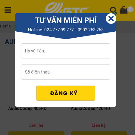
0
TƯ VẤN MIỄN PHÍ
CATEGORY
Home
AudioCodes Phones
Hotline: 024.777.99.777 - 0902.253.263
PRODUCT
AUDIOCODES PHONES
Tổng
đài
Điện
thoại
Tai
nghe
Gateway
Hội
AudioCodes 405HD
AudioCodes 420 HD
nghị
SP
khác
Liên hệ
Liên hệ