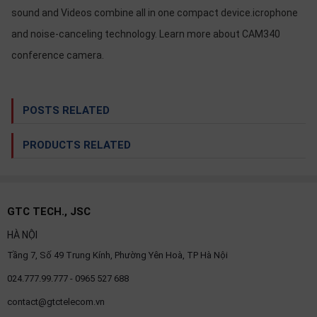
OTHOR
sound and Videos combine all in one compact device.icrophone
CATEGORY
and noise-canceling technology. Learn more about CAM340
conference camera.
Solution
Service
POSTS RELATED
Support
Contact
PRODUCTS RELATED
Giới
thiệu
LANGUAGE
GTC TECH., JSC
HÀ NỘI
Tiếng
việt
Tầng 7, Số 49 Trung Kính, Phường Yên Hoà, TP Hà Nội
English
024.777.99.777 - 0965 527 688
contact@gtctelecom.vn