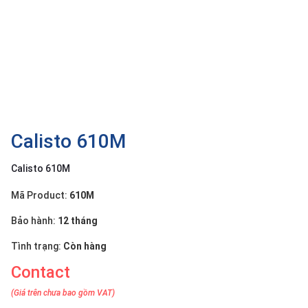
OTHOR
CATEGORY
Solution
Service
Support
Contact
Calisto 610M
Giới
Calisto 610M
thiệu
Mã Product:
610M
LANGUAGE
Bảo hành:
12 tháng
Tiếng
việt
Tình trạng:
Còn hàng
Contact
English
(Giá trên chưa bao gồm VAT)