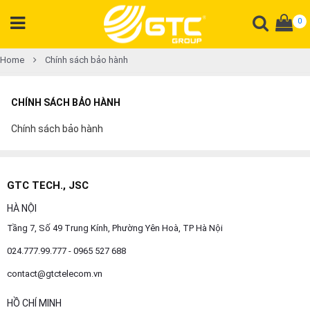
0
CATEGORY
Home
Chính sách bảo hành
PRODUCT
CHÍNH SÁCH BẢO HÀNH
Tổng
đài
Chính sách bảo hành
Điện
thoại
Tai
GTC TECH., JSC
nghe
HÀ NỘI
Gateway
Tầng 7, Số 49 Trung Kính, Phường Yên Hoà, TP Hà Nội
Hội
nghị
024.777.99.777 - 0965 527 688
contact@gtctelecom.vn
SP
khác
HỒ CHÍ MINH