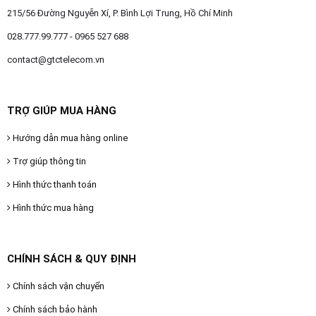
OTHOR
215/56 Đường Nguyễn Xí, P. Bình Lợi Trung, Hồ Chí Minh
CATEGORY
028.777.99.777 - 0965 527 688
contact@gtctelecom.vn
Solution
Service
TRỢ GIÚP MUA HÀNG
Support
Hướng dẫn mua hàng online
Contact
Trợ giúp thông tin
Giới
thiệu
Hình thức thanh toán
Hình thức mua hàng
LANGUAGE
Tiếng
việt
CHÍNH SÁCH & QUY ĐỊNH
English
Chính sách vận chuyển
Chính sách bảo hành