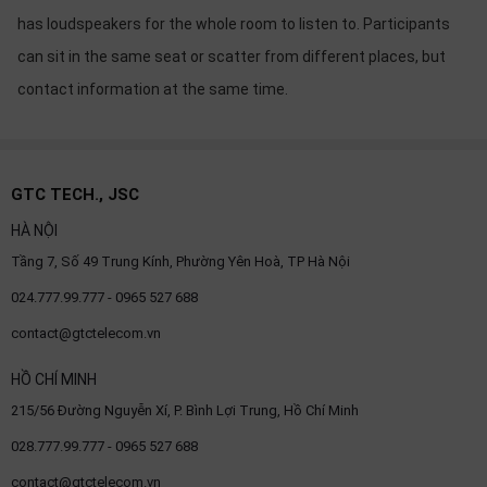
has loudspeakers for the whole room to listen to. Participants
can sit in the same seat or scatter from different places, but
contact information at the same time.
GTC TECH., JSC
HÀ NỘI
Tầng 7, Số 49 Trung Kính, Phường Yên Hoà, TP Hà Nội
024.777.99.777 - 0965 527 688
contact@gtctelecom.vn
HỒ CHÍ MINH
215/56 Đường Nguyễn Xí, P. Bình Lợi Trung, Hồ Chí Minh
028.777.99.777 - 0965 527 688
contact@gtctelecom.vn