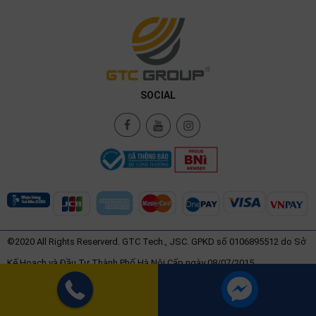
SOCIAL
©2020 All Rights Reserverd. GTC Tech., JSC. GPKD số 0106895512 do Sở
Kế Hoạch và Đầu Tư Thành Phố Hà Nội Cấp ngày 08/07/2015