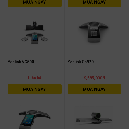
OTHOR
CATEGORY
Solution
Service
Support
Contact
Yealink VC500
Yealink Cp920
Giới
thiệu
Liên hệ
9,585,000đ
LANGUAGE
Tiếng
việt
English