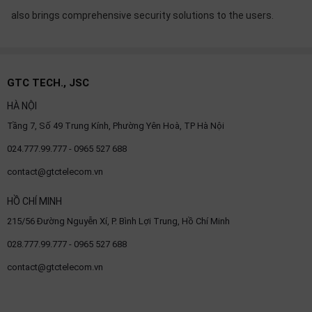
also brings comprehensive security solutions to the users.
GTC TECH., JSC
HÀ NỘI
Tầng 7, Số 49 Trung Kính, Phường Yên Hoà, TP Hà Nội
024.777.99.777 - 0965 527 688
contact@gtctelecom.vn
HỒ CHÍ MINH
215/56 Đường Nguyễn Xí, P. Bình Lợi Trung, Hồ Chí Minh
028.777.99.777 - 0965 527 688
contact@gtctelecom.vn