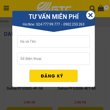
0
TƯ VẤN MIỄN PHÍ
CATEGORY
Home
Dahua
Hotline: 024.777.99.777 - 0902.253.263
PRODUCT
DAHUA
Tổng
đài
Điện
thoại
Tai
nghe
Gateway
Hội
Dahua PFS3005-4P-58
Dahua PFS3006-4ET-60
nghị
SP
khác
Liên hệ
Liên hệ