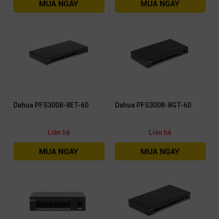
OTHOR
CATEGORY
Solution
Service
Support
Contact
Dahua PFS3008-8ET-60
Dahua PFS3008-8GT-60
Giới
thiệu
Liên hệ
Liên hệ
LANGUAGE
Tiếng
việt
English