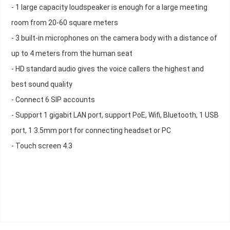
- 1 large capacity loudspeaker is enough for a large meeting
room from 20-60 square meters
- 3 built-in microphones on the camera body with a distance of
up to 4 meters from the human seat
- HD standard audio gives the voice callers the highest and
best sound quality
- Connect 6 SIP accounts
- Support 1 gigabit LAN port, support PoE, Wifi, Bluetooth, 1 USB
port, 1 3.5mm port for connecting headset or PC
- Touch screen 4.3