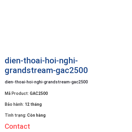
OTHOR
CATEGORY
Solution
Service
Support
Contact
dien-thoai-hoi-nghi-
grandstream-gac2500
Giới
thiệu
dien-thoai-hoi-nghi-grandstream-gac2500
LANGUAGE
Mã Product:
GAC2500
Tiếng
Bảo hành:
12 tháng
việt
Tình trạng:
Còn hàng
English
Contact