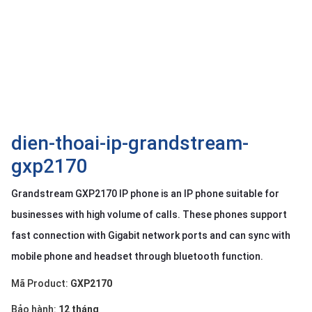
OTHOR
CATEGORY
Solution
Service
Support
Contact
dien-thoai-ip-grandstream-
gxp2170
Giới
thiệu
Grandstream GXP2170 IP phone is an IP phone suitable for
LANGUAGE
businesses with high volume of calls. These phones support
fast connection with Gigabit network ports and can sync with
Tiếng
việt
mobile phone and headset through bluetooth function.
English
Mã Product:
GXP2170
Bảo hành:
12 tháng