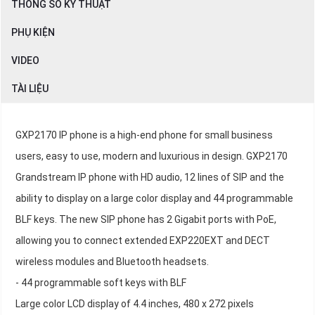
THÔNG SỐ KỸ THUẬT
PHỤ KIỆN
VIDEO
TÀI LIỆU
GXP2170 IP phone is a high-end phone for small business
users, easy to use, modern and luxurious in design. GXP2170
Grandstream IP phone with HD audio, 12 lines of SIP and the
ability to display on a large color display and 44 programmable
BLF keys. The new SIP phone has 2 Gigabit ports with PoE,
allowing you to connect extended EXP220EXT and DECT
wireless modules and Bluetooth headsets.
- 44 programmable soft keys with BLF
Large color LCD display of 4.4 inches, 480 x 272 pixels