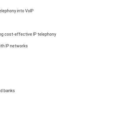
elephony into VoIP
ng cost-effective IP telephony
ith IP networks
nd banks