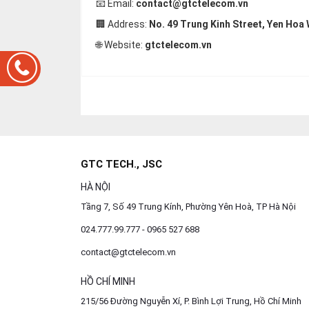
📧 Email:
contact@gtctelecom.vn
🏢 Address:
No. 49 Trung Kinh Street, Yen Hoa 
🌐 Website:
gtctelecom.vn
GTC TECH., JSC
HÀ NỘI
Tầng 7, Số 49 Trung Kính, Phường Yên Hoà, TP Hà Nội
024.777.99.777 - 0965 527 688
contact@gtctelecom.vn
HỒ CHÍ MINH
215/56 Đường Nguyễn Xí, P. Bình Lợi Trung, Hồ Chí Minh