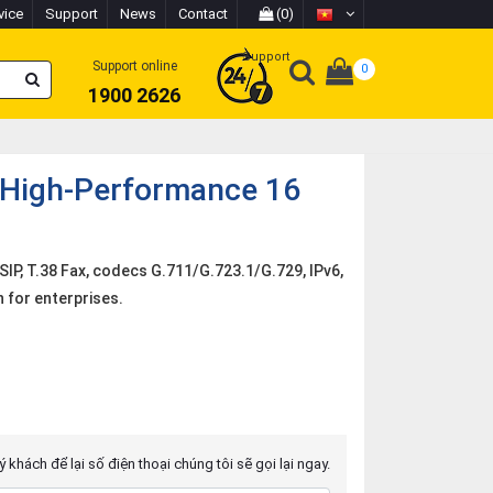
vice
Support
News
Contact
(0)
Support
Support online
0
1900 2626
 High-Performance 16
IP, T.38 Fax, codecs G.711/G.723.1/G.729, IPv6,
 for enterprises.
 khách để lại số điện thoại chúng tôi sẽ gọi lại ngay.