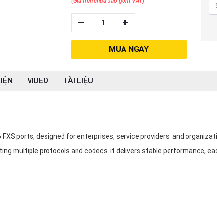
(Giá trên chưa bao gồm VAT)
1
MUA NGAY
IỆN
VIDEO
TÀI LIỆU
 FXS ports, designed for enterprises, service providers, and organizat
rting multiple protocols and codecs, it delivers stable performance, ea