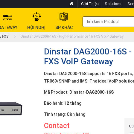
Giới Thiệu
Solutions
Ser
GATEWAY
HỘI NGHỊ
SP KHÁC
y FXS
Dinstar DAG2000-16S - High-Performance 16 FXS VoIP Gateway
Dinstar DAG2000-16S -
FXS VoIP Gateway
Dinstar DAG2000-16S supports 16 FXS ports, S
TR069/SNMP and IMS. The ideal VoIP solution
Mã Product:
Dinstar-DAG2000-16S
Bảo hành:
12 tháng
Tình trạng:
Còn hàng
Contact
Quý