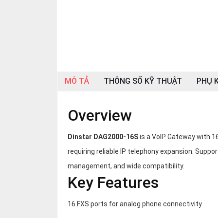
OTHOR
CATEGORY
Solution
Service
Support
MÔ TẢ
THÔNG SỐ KỸ THUẬT
PHỤ K
Contact
Overview
Giới
thiệu
Dinstar DAG2000-16S
is a VoIP Gateway with 16
LANGUAGE
requiring reliable IP telephony expansion. Suppo
Tiếng
management, and wide compatibility.
việt
Key Features
English
16 FXS ports for analog phone connectivity