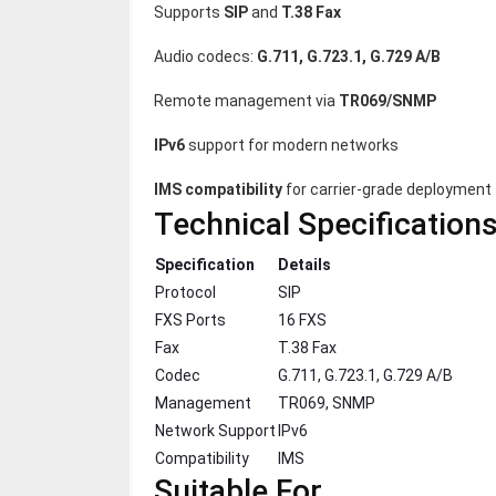
Supports
SIP
and
T.38 Fax
Audio codecs:
G.711, G.723.1, G.729 A/B
Remote management via
TR069/SNMP
IPv6
support for modern networks
IMS compatibility
for carrier-grade deployment
Technical Specification
Specification
Details
Protocol
SIP
FXS Ports
16 FXS
Fax
T.38 Fax
Codec
G.711, G.723.1, G.729 A/B
Management
TR069, SNMP
Network Support
IPv6
Compatibility
IMS
Suitable For