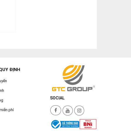
QUY ĐỊNH
uyển
ành
SOCIAL
ng
miễn phí