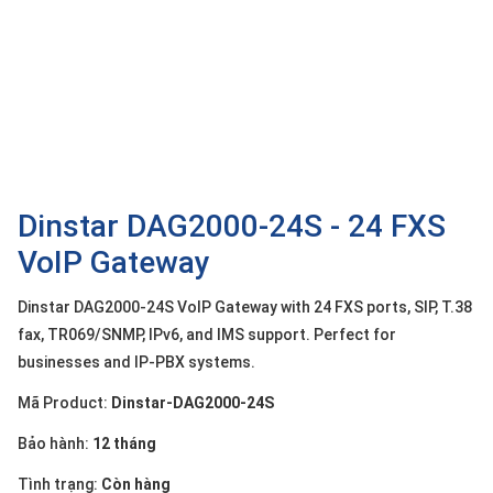
OTHOR
CATEGORY
Solution
Service
Support
Contact
Dinstar DAG2000-24S - 24 FXS
VoIP Gateway
Giới
thiệu
Dinstar DAG2000-24S VoIP Gateway with 24 FXS ports, SIP, T.38
LANGUAGE
fax, TR069/SNMP, IPv6, and IMS support. Perfect for
businesses and IP-PBX systems.
Tiếng
việt
Mã Product:
Dinstar-DAG2000-24S
English
Bảo hành:
12 tháng
Tình trạng:
Còn hàng