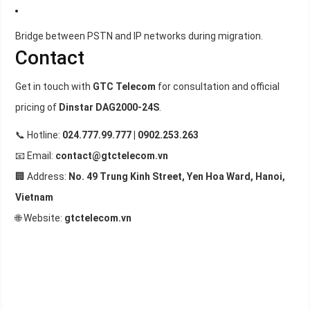
Bridge between PSTN and IP networks during migration.
Contact
Get in touch with
GTC Telecom
for consultation and official
pricing of
Dinstar DAG2000-24S
.
📞 Hotline:
024.777.99.777 | 0902.253.263
📧 Email:
contact@gtctelecom.vn
🏢 Address:
No. 49 Trung Kinh Street, Yen Hoa Ward, Hanoi,
Vietnam
🌐 Website:
gtctelecom.vn