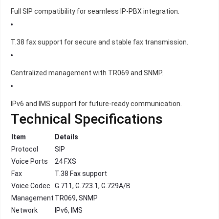
Full SIP compatibility for seamless IP-PBX integration.
T.38 fax support for secure and stable fax transmission.
Centralized management with TR069 and SNMP.
IPv6 and IMS support for future-ready communication.
Technical Specifications
Item
Details
Protocol
SIP
Voice Ports
24 FXS
Fax
T.38 Fax support
Voice Codec
G.711, G.723.1, G.729A/B
Management
TR069, SNMP
Network
IPv6, IMS