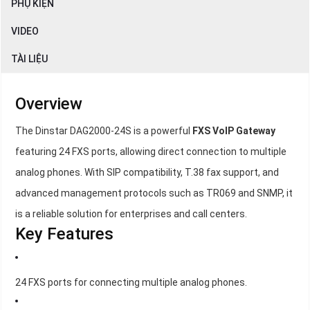
PHỤ KIỆN
VIDEO
TÀI LIỆU
Overview
The Dinstar DAG2000-24S is a powerful
FXS VoIP Gateway
featuring 24 FXS ports, allowing direct connection to multiple
analog phones. With SIP compatibility, T.38 fax support, and
advanced management protocols such as TR069 and SNMP, it
is a reliable solution for enterprises and call centers.
Key Features
24 FXS ports for connecting multiple analog phones.