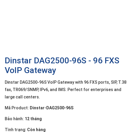
OTHOR
CATEGORY
Solution
Service
Support
Contact
Dinstar DAG2500-96S - 96 FXS
VoIP Gateway
Giới
thiệu
Dinstar DAG2500-96S VoIP Gateway with 96 FXS ports, SIP, T.38
LANGUAGE
fax, TR069/SNMP, IPv6, and IMS. Perfect for enterprises and
large call centers.
Tiếng
việt
Mã Product:
Dinstar-DAG2500-96S
English
Bảo hành:
12 tháng
Tình trạng:
Còn hàng