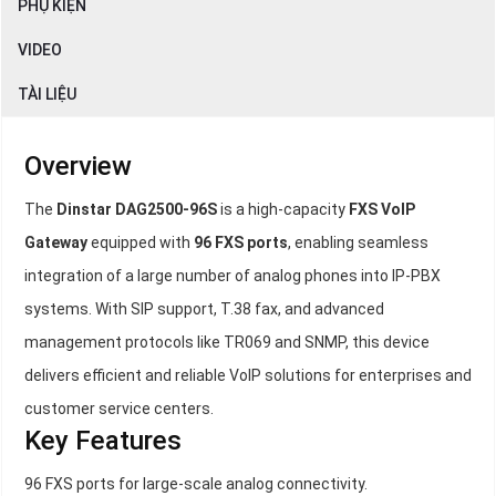
PHỤ KIỆN
VIDEO
TÀI LIỆU
Overview
The
Dinstar DAG2500-96S
is a high-capacity
FXS VoIP
Gateway
equipped with
96 FXS ports
, enabling seamless
integration of a large number of analog phones into IP-PBX
systems. With SIP support, T.38 fax, and advanced
management protocols like TR069 and SNMP, this device
delivers efficient and reliable VoIP solutions for enterprises and
customer service centers.
Key Features
96 FXS ports for large-scale analog connectivity.