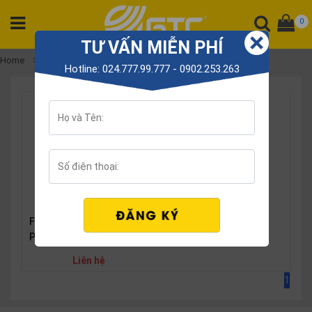
0
TƯ VẤN MIỄN PHÍ
CATEGORY
Home
Fanvil X series
Hotline: 024.777.99.777 - 0902.253.263
PRODUCT
Tổng
đài
Điện
thoại
Tai
nghe
Gateway
Fanvil X4 Enterprise IP
Phone
Hội
nghị
Liên hệ
SP
1
khác