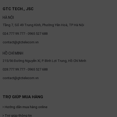
OTHOR
GTC TECH., JSC
CATEGORY
HÀ NỘI
Solution
Tầng 7, Số 49 Trung Kính, Phường Yên Hoà, TP Hà Nội
Service
024.777.99.777 - 0965 527 688
Support
contact@gtctelecom.vn
Contact
HỒ CHÍ MINH
Giới
215/56 Đường Nguyễn Xí, P. Bình Lợi Trung, Hồ Chí Minh
thiệu
028.777.99.777 - 0965 527 688
LANGUAGE
contact@gtctelecom.vn
Tiếng
việt
TRỢ GIÚP MUA HÀNG
English
Hướng dẫn mua hàng online
Trợ giúp thông tin