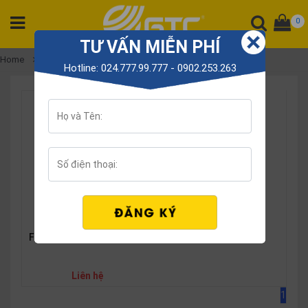
0
TƯ VẤN MIỄN PHÍ
CATEGORY
Home
Fanvil X3 Series
Hotline: 024.777.99.777 - 0902.253.263
PRODUCT
Tổng
đài
Điện
thoại
Tai
nghe
Gateway
Fanvil X3SG IP Phone
Hội
nghị
SP
Liên hệ
khác
1