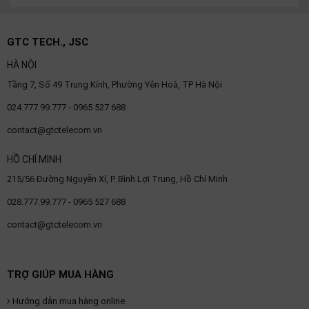
OTHOR
CATEGORY
GTC TECH., JSC
Solution
HÀ NỘI
Tầng 7, Số 49 Trung Kính, Phường Yên Hoà, TP Hà Nội
Service
024.777.99.777 - 0965 527 688
Support
contact@gtctelecom.vn
Contact
HỒ CHÍ MINH
Giới
thiệu
215/56 Đường Nguyễn Xí, P. Bình Lợi Trung, Hồ Chí Minh
028.777.99.777 - 0965 527 688
LANGUAGE
contact@gtctelecom.vn
Tiếng
việt
English
TRỢ GIÚP MUA HÀNG
Hướng dẫn mua hàng online