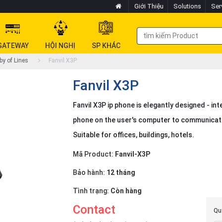
Giới Thiệu
Solutions
Ser
GATEWAY
HỘI NGHỊ
SP KHÁC
by of Lines
Fanvil X3P
Fanvil X3P
Fanvil X3P ip phone is elegantly designed - int
phone on the user's computer to communicate
Suitable for offices, buildings, hotels.
Mã Product:
Fanvil-X3P
Bảo hành:
12 tháng
Tình trạng:
Còn hàng
Contact
Quý