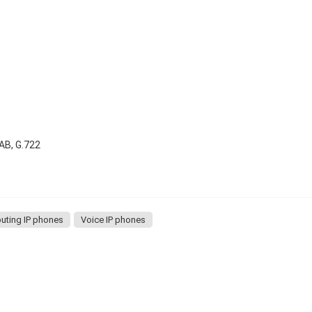
9AB, G.722
buting IP phones
Voice IP phones