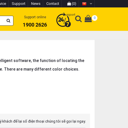
vice
Support
News
Contact
(0)
Support
Support online
0
1900 2626
elligent software, the function of locating the
. There are many different color choices.
 khách để lại số điện thoại chúng tôi sẽ gọi lại ngay.