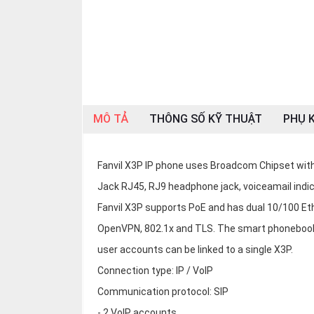
OTHOR
CATEGORY
Solution
Service
Support
MÔ TẢ
THÔNG SỐ KỸ THUẬT
PHỤ K
Contact
Giới
Fanvil X3P IP phone uses Broadcom Chipset with x
thiệu
Jack RJ45, RJ9 headphone jack, voiceamail indic
Fanvil X3P supports PoE and has dual 10/100 Et
LANGUAGE
OpenVPN, 802.1x and TLS. The smart phonebook ca
Tiếng
việt
user accounts can be linked to a single X3P.
Connection type: IP / VoIP
English
Communication protocol: SIP
- 2 VoIP accounts