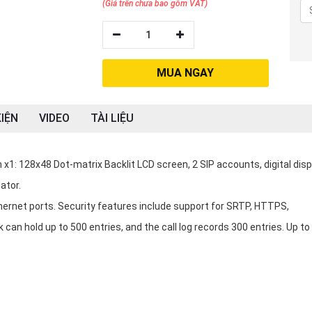
(Giá trên chưa bao gồm VAT)
1
MUA NGAY
IỆN
VIDEO
TÀI LIỆU
1: 128x48 Dot-matrix Backlit LCD screen, 2 SIP accounts, digital displ
ator.
hernet ports. Security features include support for SRTP, HTTPS,
n hold up to 500 entries, and the call log records 300 entries. Up to 