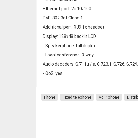
Ethernet port: 2x 10/100
PoE: 802.3af Class 1
Additional port: RJ9 1x headset
Display: 128x48 backlit LCD
- Speakerphone: full duplex
- Local conference: 3-way
Audio decoders: G.711μ / a, G.723.1, G.726, G.72
- QoS: yes
Phone
Fixed telephone
VoIP phone
Distri