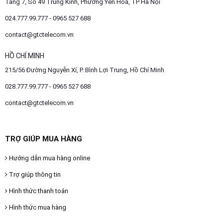
Tầng 7, Số 49 Trung Kính, Phường Yên Hoà, TP Hà Nội
024.777.99.777 - 0965 527 688
contact@gtctelecom.vn
HỒ CHÍ MINH
215/56 Đường Nguyễn Xí, P. Bình Lợi Trung, Hồ Chí Minh
028.777.99.777 - 0965 527 688
contact@gtctelecom.vn
TRỢ GIÚP MUA HÀNG
Hướng dẫn mua hàng online
Trợ giúp thông tin
Hình thức thanh toán
Hình thức mua hàng