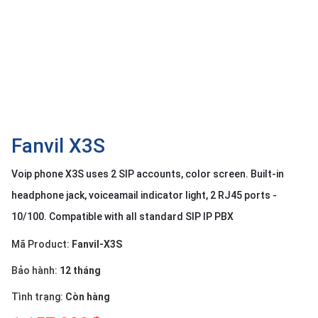
OTHOR
CATEGORY
Solution
Service
Support
Contact
Fanvil X3S
Giới
Voip phone X3S uses 2 SIP accounts, color screen. Built-in
thiệu
headphone jack, voiceamail indicator light, 2 RJ45 ports -
LANGUAGE
10/100. Compatible with all standard SIP IP PBX
Tiếng
Mã Product:
Fanvil-X3S
việt
Bảo hành:
12 tháng
English
Tình trạng:
Còn hàng