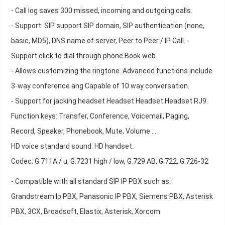
- Call log saves 300 missed, incoming and outgoing calls.
- Support: SIP support SIP domain, SIP authentication (none,
basic, MD5), DNS name of server, Peer to Peer / IP Call. -
Support click to dial through phone Book web
- Allows customizing the ringtone. Advanced functions include
3-way conference ang Capable of 10 way conversation.
- Support for jacking headset Headset Headset Headset RJ9.
Function keys: Transfer, Conference, Voicemail, Paging,
Record, Speaker, Phonebook, Mute, Volume ...
HD voice standard sound: HD handset.
Codec: G.711A / u, G.7231 high / low, G.729 AB, G.722, G.726-32
- Compatible with all standard SIP IP PBX such as:
Grandstream Ip PBX, Panasonic IP PBX, Siemens PBX, Asterisk
PBX, 3CX, Broadsoft, Elastix, Asterisk, Xorcom