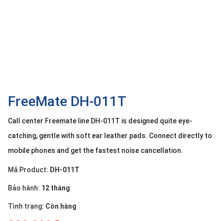
OTHOR
CATEGORY
Solution
Service
Support
Contact
FreeMate DH-011T
Giới
Call center Freemate line DH-011T is designed quite eye-
thiệu
catching, gentle with soft ear leather pads. Connect directly to
LANGUAGE
mobile phones and get the fastest noise cancellation.
Tiếng
Mã Product:
DH-011T
việt
Bảo hành:
12 tháng
English
Tình trạng:
Còn hàng