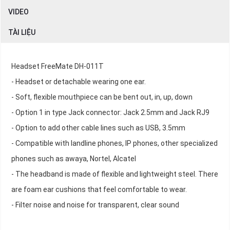
VIDEO
TÀI LIỆU
Headset FreeMate DH-011T
- Headset or detachable wearing one ear.
- Soft, flexible mouthpiece can be bent out, in, up, down
- Option 1 in type Jack connector: Jack 2.5mm and Jack RJ9
- Option to add other cable lines such as USB, 3.5mm
- Compatible with landline phones, IP phones, other specialized
phones such as awaya, Nortel, Alcatel
- The headband is made of flexible and lightweight steel. There
are foam ear cushions that feel comfortable to wear.
- Filter noise and noise for transparent, clear sound