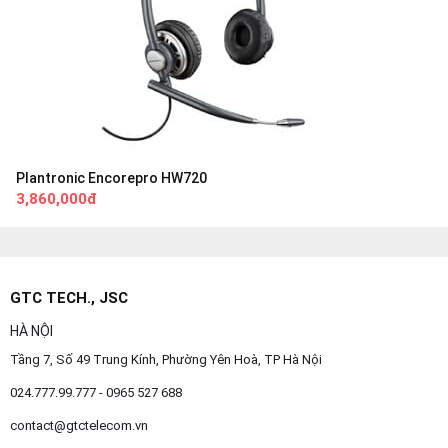
Plantronic Encorepro HW720
3,860,000đ
GTC TECH., JSC
HÀ NỘI
Tầng 7, Số 49 Trung Kính, Phường Yên Hoà, TP Hà Nội
024.777.99.777 - 0965 527 688
contact@gtctelecom.vn