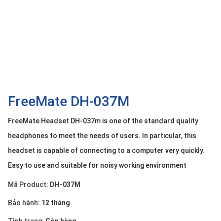
OTHOR
CATEGORY
Solution
Service
Support
Contact
FreeMate DH-037M
Giới
FreeMate Headset DH-037m is one of the standard quality
thiệu
headphones to meet the needs of users. In particular, this
LANGUAGE
headset is capable of connecting to a computer very quickly.
Easy to use and suitable for noisy working environment
Tiếng
việt
Mã Product:
DH-037M
English
Bảo hành:
12 tháng