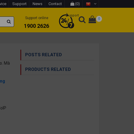
vice
Support
News
Contact
(0)
Support
Support online
0
1900 2626
POSTS RELATED
ạo. Mà
PRODUCTS RELATED
ổng
VoIP