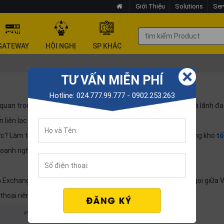
Giới Thiệu
Solutions
Ser
GATEWAY
HỘI NGHỊ
SP KHÁC
TƯ VẤN MIỄN PHÍ
Hotline: 024.777.99.777 - 0902.253.263
 quan trọng. Không chỉ đánh giá ở khả năng quản lý của các nhà lãnh đ
 liên lạc nội bộ trong văn phòng.
lực? Làm thế nào tận dụng hạ tầng mạng có sẵn? Điều này không khó
t
 doanh nghiệp, khách sạn, nhà nghỉ đang tìm kiếm.
h Exchange – chi nhánh trao đổi thông tin chuyển mạch cuộc gọi giữa 
 thoại riêng được sử dụng trong một công ty hay tổ chức.