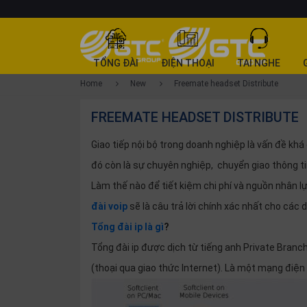
CATEGORY
TỔNG ĐÀI
ĐIỆN THOẠI
TAI NGHE
PRODUCT
Home
New
Freemate headset Distribute
Tổng
FREEMATE HEADSET DISTRIBUTE
đài
Điện
Giao tiếp nội bộ trong doanh nghiệp là vấn đề khá
thoại
đó còn là sự chuyên nghiệp, chuyển giao thông tin
Tai
Làm thế nào để tiết kiệm chi phí và nguồn nhân 
nghe
đài voip
sẽ là câu trả lời chính xác nhất cho các
Gateway
Tổng đài ip là gì
?
Hội
Tổng đài ip được dịch từ tiếng anh Private Branc
nghị
(thoại qua giao thức Internet). Là một mạng điện
SP
khác