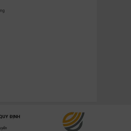
ống
QUY ĐỊNH
uyển