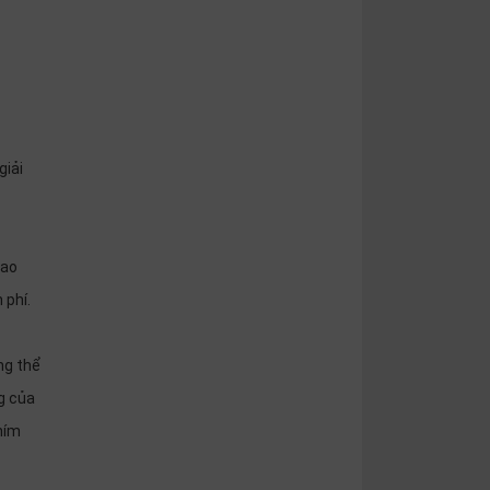
giải
rao
 phí.
ng thể
g của
hím