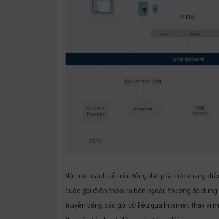
OTHOR
CATEGORY
Solution
Service
Support
Contact
Giới
thiệu
LANGUAGE
Tiếng
việt
Nói một cách dễ hiểu tổng đài ip là một mạng điện
cuộc gọi điện thoại ra bên ngoài, thường áp dụng 
English
truyền bằng các gói dữ liệu qua Internet thay vì