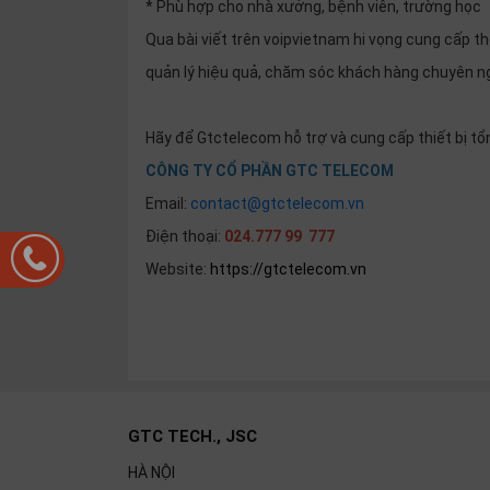
* Phù hợp cho nhà xưởng, bệnh viên, trường học
Qua bài viết trên voipvietnam hi vọng cung cấp t
quản lý hiệu quả, chăm sóc khách hàng chuyên n
Hãy để Gtctelecom hỗ trợ và cung cấp thiết bị tổng
CÔNG TY CỔ PHẦN GTC TELECOM
Email:
contact@gtctelecom.vn
Điện thoại:
024.777 99 777
Website:
https://gtctelecom.vn
GTC TECH., JSC
HÀ NỘI