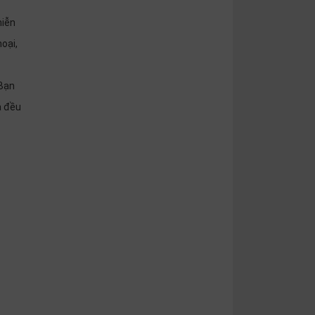
miễn
oại,
 Bạn
ả đều