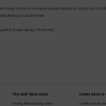
hêm thông tin hữu ích cho người dùng về tổng đài ip. Sở hữu một hệ th
ghiệp không còn quá khó khăn.
 đài ip chuyên nghiệp, tiện lợi nhất.
TRỢ GIÚP MUA HÀNG
CHÍNH SÁCH & 
Hướng dẫn mua hàng online
Chính sách vận ch