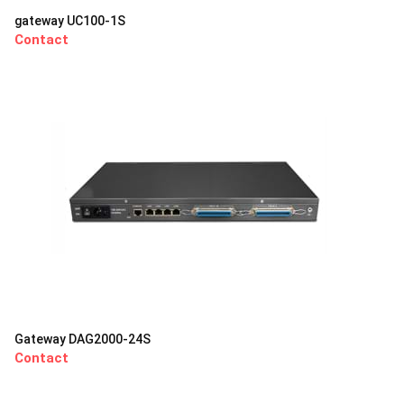
gateway UC100-1S
Contact
Gateway DAG2000-24S
Contact