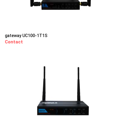
gateway UC100-1T1S
Contact