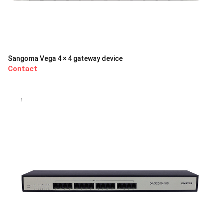
Sangoma Vega 4 × 4 gateway device
Contact