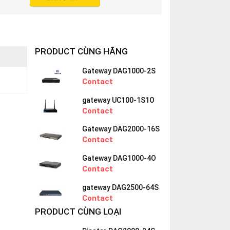
PRODUCT CÙNG HÃNG
Gateway DAG1000-2S
Contact
gateway UC100-1S1O
Contact
Gateway DAG2000-16S
Contact
Gateway DAG1000-4O
Contact
gateway DAG2500-64S
Contact
PRODUCT CÙNG LOẠI