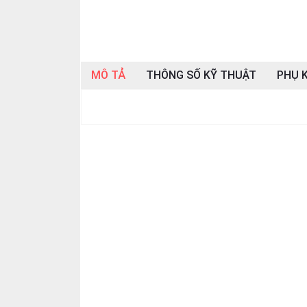
OTHOR
CATEGORY
Solution
MÔ TẢ
THÔNG SỐ KỸ THUẬT
PHỤ K
Service
Support
Contact
Giới
thiệu
LANGUAGE
Tiếng
việt
English