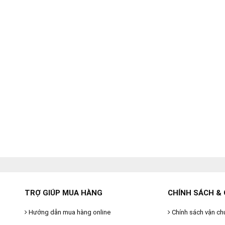
TRỢ GIÚP MUA HÀNG
CHÍNH SÁCH & 
Hướng dẫn mua hàng online
Chính sách vận ch