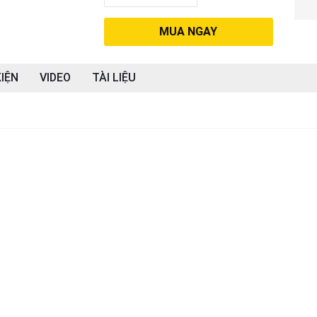
MUA NGAY
IỆN
VIDEO
TÀI LIỆU