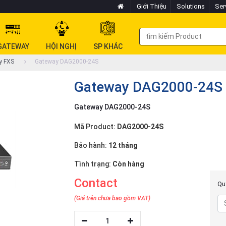
Giới Thiệu
Solutions
Ser
GATEWAY
HỘI NGHỊ
SP KHÁC
y FXS
Gateway DAG2000-24S
Gateway DAG2000-24S
Gateway DAG2000-24S
Mã Product:
DAG2000-24S
Bảo hành:
12 tháng
Tình trạng:
Còn hàng
Contact
Quý
(Giá trên chưa bao gồm VAT)
1