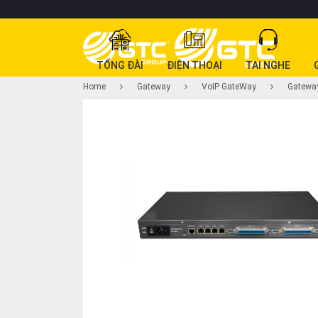
CATEGORY
TỔNG ĐÀI
ĐIỆN THOẠI
TAI NGHE
PRODUCT
Home
Gateway
VoIP GateWay
Gatewa
Tổng
đài
Điện
thoại
Tai
nghe
Gateway
Hội
nghị
SP
khác