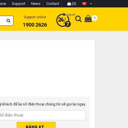
vice
Support
News
Contact
(0)
Support
Support online
0
1900 2626
 khách để lại số điện thoại chúng tôi sẽ gọi lại ngay.