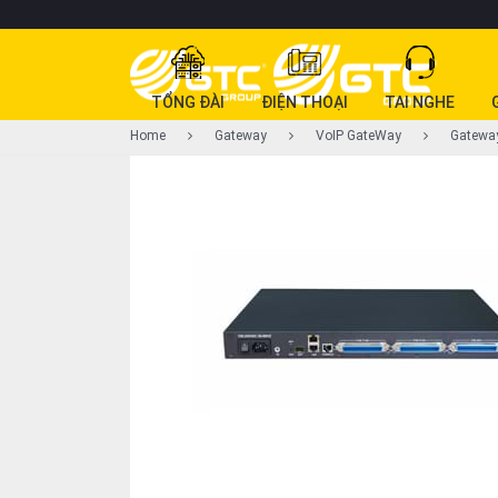
CATEGORY
TỔNG ĐÀI
ĐIỆN THOẠI
TAI NGHE
PRODUCT
Home
Gateway
VoIP GateWay
Gatewa
Tổng
đài
Điện
thoại
Tai
nghe
Gateway
Hội
nghị
SP
khác