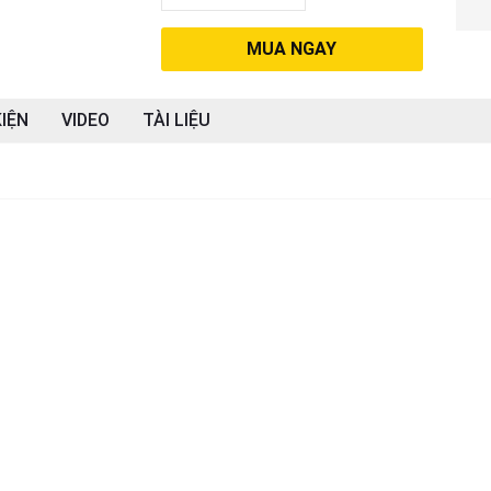
MUA NGAY
IỆN
VIDEO
TÀI LIỆU