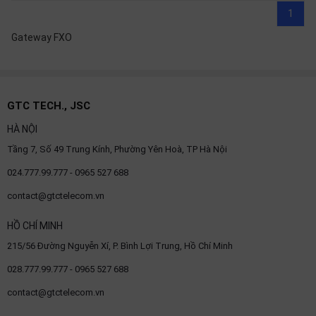
1
Gateway FXO
GTC TECH., JSC
HÀ NỘI
Tầng 7, Số 49 Trung Kính, Phường Yên Hoà, TP Hà Nội
024.777.99.777 - 0965 527 688
contact@gtctelecom.vn
HỒ CHÍ MINH
215/56 Đường Nguyễn Xí, P. Bình Lợi Trung, Hồ Chí Minh
028.777.99.777 - 0965 527 688
contact@gtctelecom.vn