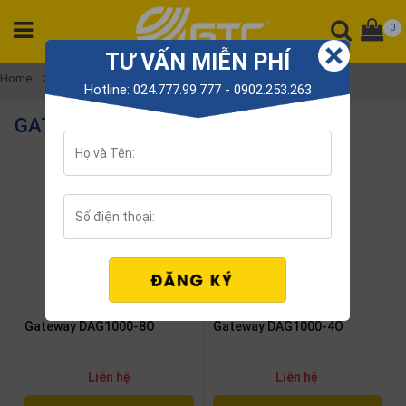
0
TƯ VẤN MIỄN PHÍ
CATEGORY
Home
Gateway
VoIP GateWay
Gateway FXO
Hotline: 024.777.99.777 - 0902.253.263
PRODUCT
GATEWAY FXO
Tổng
đài
Điện
thoại
Tai
nghe
Gateway
Hội
Gateway DAG1000-8O
Gateway DAG1000-4O
nghị
SP
khác
Liên hệ
Liên hệ