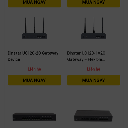
OTHOR
CATEGORY
Solution
Service
Support
Dinstar UC120-2O Gateway
Dinstar UC120-1V2O
Contact
Device
Gateway – Flexible
Communication Solution for
Giới
Liên hệ
Liên hệ
thiệu
Businesses
LANGUAGE
Tiếng
việt
English