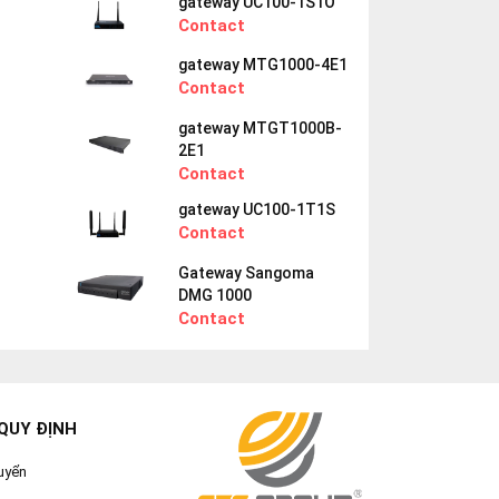
gateway UC100-1S1O
Contact
gateway MTG1000-4E1
Contact
gateway MTGT1000B-
2E1
Contact
gateway UC100-1T1S
Contact
Gateway Sangoma
DMG 1000
Contact
QUY ĐỊNH
uyển