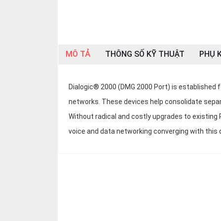
OTHOR
CATEGORY
Solution
MÔ TẢ
THÔNG SỐ KỸ THUẬT
PHỤ K
Service
Support
Dialogic® 2000 (DMG 2000 Port) is established f
Contact
networks. These devices help consolidate sepa
Giới
Without radical and costly upgrades to existing 
thiệu
voice and data networking converging with this 
LANGUAGE
Tiếng
việt
English