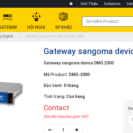
Giới Thiệu
Solutions
Ser
GATEWAY
HỘI NGHỊ
SP KHÁC
 Digital
Gateway sangoma device DMG 2000
Gateway sangoma devi
Gateway sangoma device DMG 2000
Mã Product:
DMG-2000
Bảo hành:
0 tháng
Tình trạng:
Còn hàng
Contact
Quý
(Giá trên chưa bao gồm VAT)
1