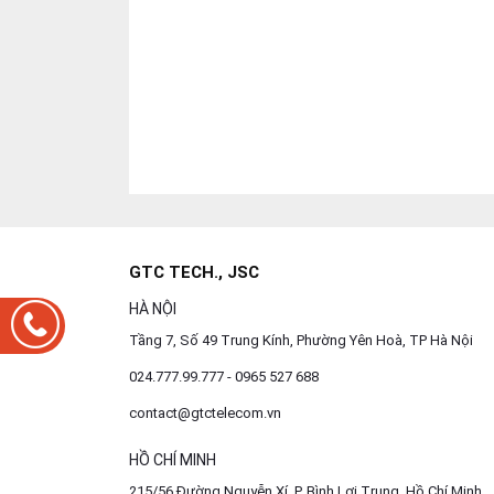
GTC TECH., JSC
HÀ NỘI
Tầng 7, Số 49 Trung Kính, Phường Yên Hoà, TP Hà Nội
024.777.99.777 - 0965 527 688
contact@gtctelecom.vn
HỒ CHÍ MINH
215/56 Đường Nguyễn Xí, P. Bình Lợi Trung, Hồ Chí Minh