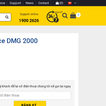
vice
Support
News
Contact
(0)
Support
Support online
0
1900 2626
ce DMG 2000
 khách để lại số điện thoại chúng tôi sẽ gọi lại ngay.